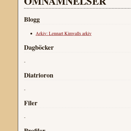
OMNÄMNELSER
Blogg
Arkiv: Lennart Kimvalls arkiv
Dagböcker
-
Diatrioron
-
Filer
-
Profiler