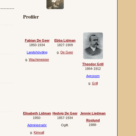
Profiler
Fabian De Geer
Ebba Lidman
1850‐1934
1827‐1909
Landshövding
g.
De Geer
g.
Wachtmeister
Theodor Grill
1864‐1912
Agronom
g.
Grill
Elisabeth Lidman
Hedvig De Geer
Jennie Liedman
1950‐
1857‐1934
Roslund
1988‐
Administratör
Ogift.
g.
Kimvall