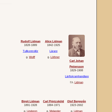
Rudolf Lidman
Alice Lidman
1828‐1889
1842‐1925
Tullkontrollör
Lärare
g.
Wolff
g.
Löthner
Carl Johan
Pettersson
1829‐1908
Lärftskramhandlare
f.h.
Lidman
Birgit Lidman
Carl Printzsköld
Olof Berggrén
1891‐1928
1884‐1971
1923‐2002
g.
Lindgren
g.
Melander
g.
Lidman