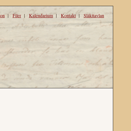
ron
|
Filer
|
Kalendarium
|
Kontakt
|
Släkttavlan