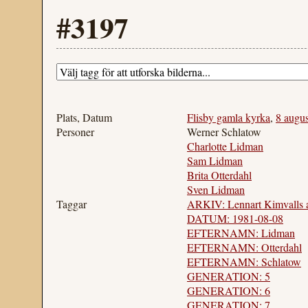
#3197
Plats, Datum
Flisby gamla kyrka
,
8 augus
Personer
Werner Schlatow
Charlotte Lidman
Sam Lidman
Brita Otterdahl
Sven Lidman
Taggar
ARKIV: Lennart Kimvalls 
DATUM: 1981-08-08
EFTERNAMN: Lidman
EFTERNAMN: Otterdahl
EFTERNAMN: Schlatow
GENERATION: 5
GENERATION: 6
GENERATION: 7