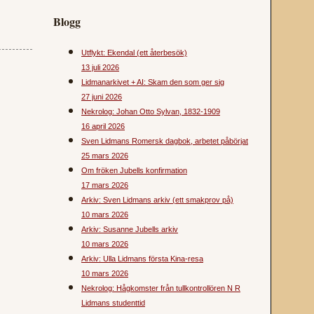
Blogg
Utflykt: Ekendal (ett återbesök)
13 juli 2026
Lidmanarkivet + AI: Skam den som ger sig
27 juni 2026
Nekrolog: Johan Otto Sylvan, 1832-1909
16 april 2026
Sven Lidmans Romersk dagbok, arbetet påbörjat
25 mars 2026
Om fröken Jubells konfirmation
17 mars 2026
Arkiv: Sven Lidmans arkiv (ett smakprov på)
10 mars 2026
Arkiv: Susanne Jubells arkiv
10 mars 2026
Arkiv: Ulla Lidmans första Kina-resa
10 mars 2026
Nekrolog: Hågkomster från tullkontrollören N R
Lidmans studenttid