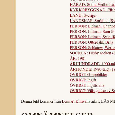
HÄRAD: Södra Vedbo hära
KYRKOBYGGNAD: Flisby g
LAND: Sverige
LANDSKAP: Småland (Sve
PERSON: Lidman, Charlot
PERSON: Lidman, Sam (fö
PERSON: Lidman, Sven (f
PERSON: Otterdahl, Brita
PERSON: Schlatow, Werne
SOCKEN: Flisby socken (S
ÅR: 1981
ÅRHUNDRADE: 1900-tal
ÅRTIONDE: 1980-talet (1
ÖVRIGT: Gruppbilder
ÖVRIGT: Ingift
ÖVRIGT: Ingifts ana
ÖVRIGT: Välsignelse av Sa
Denna bild kommer från
Lennart Kimvall
s arkiv, LÄS 