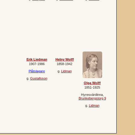
Erik Liedman
Helny Wolff
1907‐1986
1858‐1942
Plåtslagare
g.
Lidman
g.
Gustafsson
Olga Wolff
1851‐1925
Hyresvärdinna
,
Brunkebergstorg 9
g.
Lidman