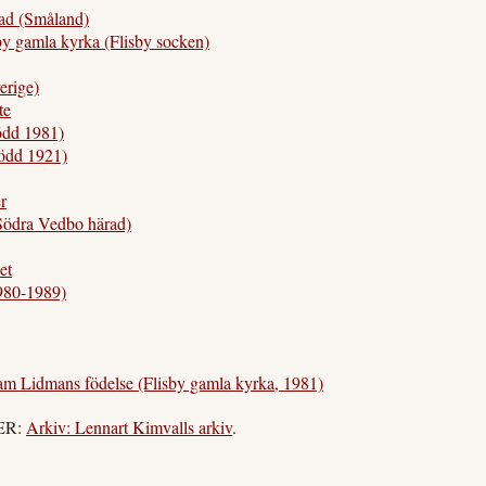
d (Småland)
amla kyrka (Flisby socken)
rige)
te
dd 1981)
ödd 1921)
r
ödra Vedbo härad)
et
980-1989)
m Lidmans födelse (Flisby gamla kyrka, 1981)
MER:
Arkiv: Lennart Kimvalls arkiv
.