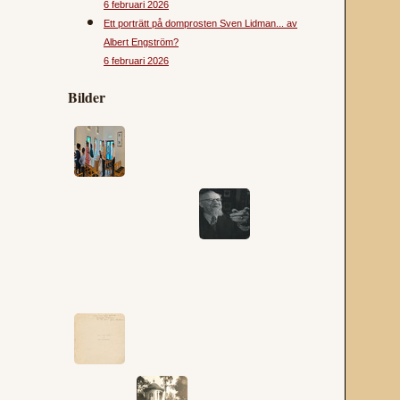
6 februari 2026
Ett porträtt på domprosten Sven Lidman... av
Albert Engström?
6 februari 2026
Bilder