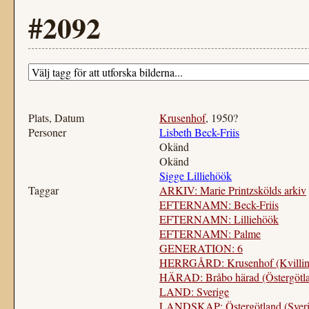
#2092
Plats, Datum
Krusenhof
, 1950?
Personer
Lisbeth Beck-Friis
Okänd
Okänd
Sigge Lilliehöök
Taggar
ARKIV: Marie Printzskölds arkiv
EFTERNAMN: Beck-Friis
EFTERNAMN: Lilliehöök
EFTERNAMN: Palme
GENERATION: 6
HERRGÅRD: Krusenhof (Kvillin
HÄRAD: Bråbo härad (Östergötl
LAND: Sverige
LANDSKAP: Östergötland (Sveri