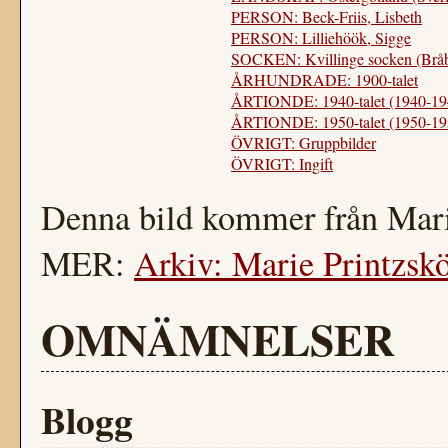
PERSON: Beck-Friis, Lisbeth
PERSON: Lilliehöök, Sigge
SOCKEN: Kvillinge socken (Bråb
ÅRHUNDRADE: 1900-talet
ÅRTIONDE: 1940-talet (1940-19
ÅRTIONDE: 1950-talet (1950-19
ÖVRIGT: Gruppbilder
ÖVRIGT: Ingift
Denna bild kommer från Mari
MER:
Arkiv: Marie Printzskö
OMNÄMNELSER
Blogg