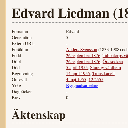
Edvard Liedman (1
Förnamn
Edvard
Generation
5
Extern URL
-
Föräldrar
Anders Svensson
(1833-1908) oc
Född
26 september 1876
,
Tubbatorps vä
Döpt
26 september 1876
,
Örs socken
Död
5 april 1955
,
Stureby vårdhem
Begravning
14 april 1955
,
Trons kapell
Gravsatt
4 maj 1955
,
12:2555
Yrke
Byggnadsarbetare
Dagböcker
-
Brev
0
Äktenskap