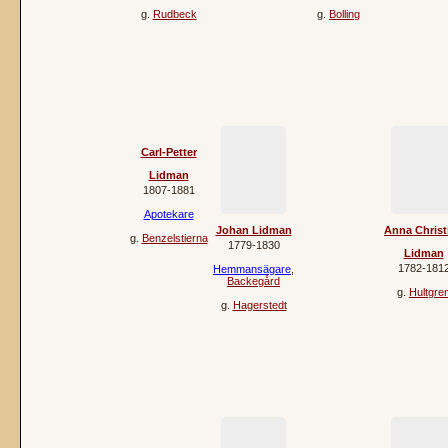
g.
Rudbeck
g.
Bolling
Carl-Petter
Lidman
1807‐1881
Apotekare
Johan Lidman
Anna Christ
g.
Benzelstierna
1779‐1830
Lidman
1782‐181
Hemmansägare
,
Backegård
g.
Hultgre
g.
Hagerstedt