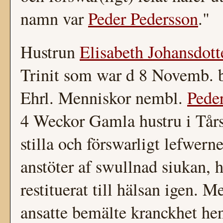
namn var
Peder Pedersson
."
Hustrun
Elisabeth Johansdott
Trinit som war d 8 Novemb. b
Ehrl. Menniskor nembl.
Pede
4 Weckor Gamla hustru i Tårs
stilla och förswarligt lefwern
anstöter af swullnad siukan,
restituerat till hälsan igen. 
ansatte bemälte kranckhet hen