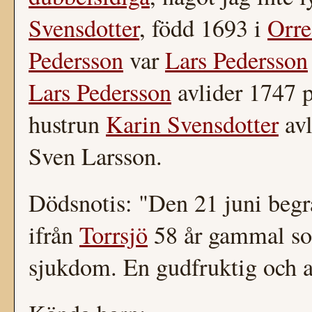
Svensdotter
, född 1693 i
Orre
Pedersson
var
Lars Pedersson
Lars Pedersson
avlider 1747 
hustrun
Karin Svensdotter
avl
Sven Larsson.
Dödsnotis: "Den 21 juni beg
ifrån
Torrsjö
58 år gammal som
sjukdom. En gudfruktig och a