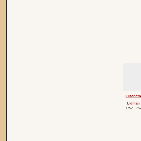
Elisabeth
Lidman
1752‐175