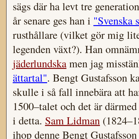
sägs där ha levt tre generatio
år senare ges han i
"Svenska s
rusthållare (vilket gör mig li
legenden växt?). Han omnämn
jäderlundska
men jag misstänk
ättartal"
. Bengt Gustafsson ka
skulle i så fall innebära att h
1500–talet och det är därmed s
i detta.
Sam Lidman
(1824–18
ihop denne Bengt Gustafsso