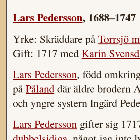
Lars Pedersson
, 1688–1747
Yrke: Skräddare på
Torrsjö m
Gift: 1717 med
Karin Svensd
Lars Pedersson
, född omkring
på
Påland
där äldre brodern 
och yngre systern Ingärd Pede
Lars Pedersson
gifter sig 171
dubbelsidiga
, något jag inte 