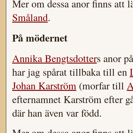
Mer om dessa anor finns att l
Småland
.
På mödernet
Annika Bengtsdotter
s anor 
har jag spårat tillbaka till en
Johan Karström
(morfar till
A
efternamnet Karström efter 
där han även var född.
Mer om dessa anor finns att l