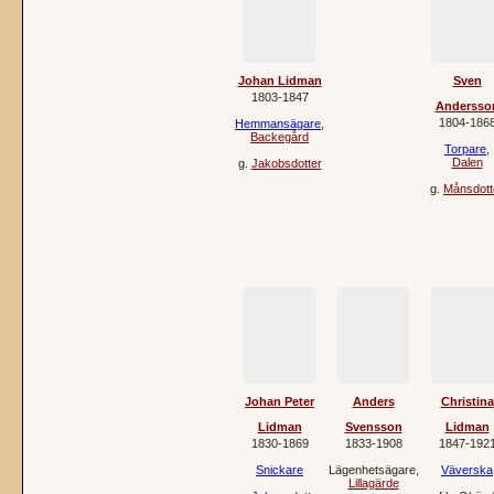
Johan Lidman
Sven
1803‐1847
Andersso
1804‐186
Hemmansägare
,
Backegård
Torpare
,
Dalen
g.
Jakobsdotter
g.
Månsdott
Johan Peter
Anders
Christina
Lidman
Svensson
Lidman
1830‐1869
1833‐1908
1847‐192
Snickare
Lägenhetsägare
,
Väverska
Lillagärde