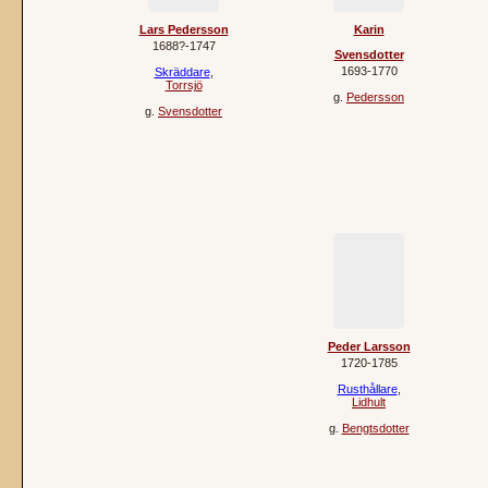
Lars Pedersson
Karin
1688?‐1747
Svensdotter
1693‐1770
Skräddare
,
Torrsjö
g.
Pedersson
g.
Svensdotter
Peder Larsson
1720‐1785
Rusthållare
,
Lidhult
g.
Bengtsdotter