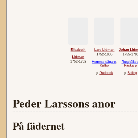
Elisabeth
Lars Lidman
Johan Lid
1752‐1835
1755‐179
Lidman
1752‐1752
Hemmansägare
,
Rusthållar
Källbo
Påskarp
g.
Rudbeck
g.
Bolling
Peder Larssons anor
På fädernet