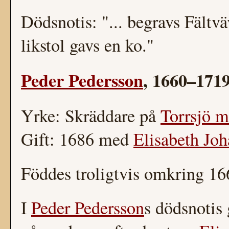
Dödsnotis: "... begravs Fält
likstol gavs en ko."
Peder Pedersson
, 1660–171
Yrke: Skräddare på
Torrsjö m
Gift: 1686 med
Elisabeth Joh
Föddes troligtvis omkring 166
I
Peder Pedersson
s dödsnotis 