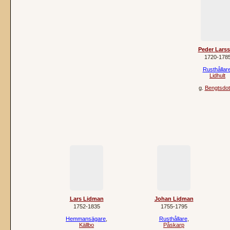
Peder Lars
1720‐178
Rusthållar
Lidhult
g.
Bengtsdot
Lars Lidman
Johan Lidman
1752‐1835
1755‐1795
Hemmansägare
,
Rusthållare
,
Källbo
Påskarp