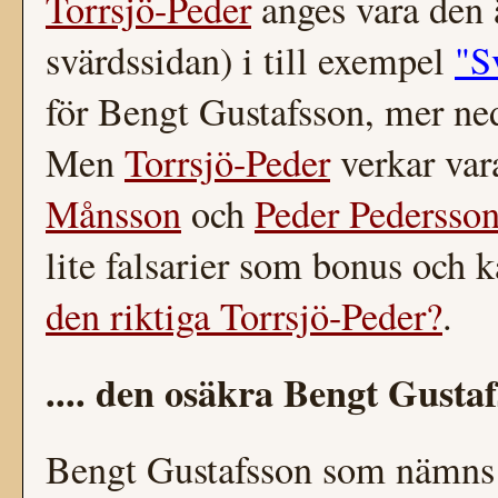
Torrsjö-Peder
anges vara den 
svärdssidan) i till exempel
"S
för Bengt Gustafsson, mer ne
Men
Torrsjö-Peder
verkar va
Månsson
och
Peder Pedersso
lite falsarier som bonus och 
den riktiga Torrsjö-Peder?
.
.... den osäkra Bengt Gusta
Bengt Gustafsson som nämns 