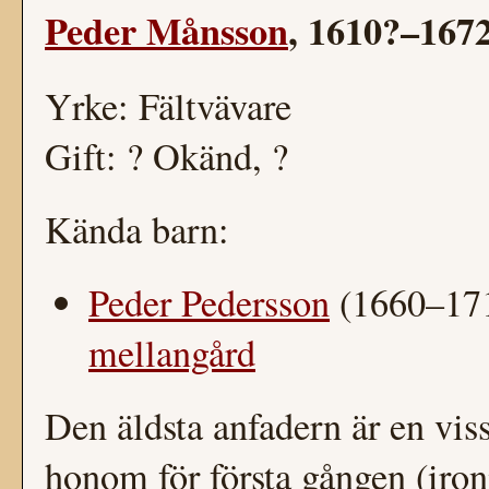
Peder Månsson
, 1610?–167
Yrke: Fältvävare
Gift: ? Okänd, ?
Kända barn:
Peder Pedersson
(1660–171
mellangård
Den äldsta anfadern är en vis
honom för första gången (iron