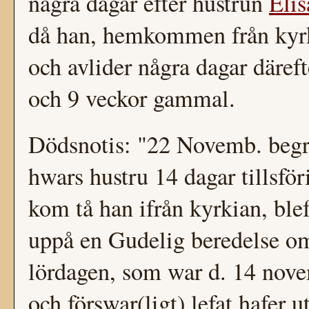
några dagar efter hustrun
Elis
då han, hemkommen från kyrka
och avlider några dagar därefte
och 9 veckor gammal.
Dödsnotis: "22 Novemb. begra
hwars hustru 14 dagar tillsfö
kom tå han ifrån kyrkian, blef
uppå en Gudelig beredelse om
lördagen, som war d. 14 nove
och förswar(ligt) lefat hafer 