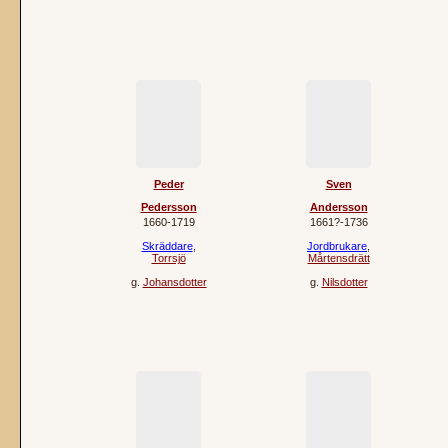
Peder
Sven
Pedersson
Andersson
1660‐1719
1661?‐1736
Skräddare
,
Jordbrukare
,
Torrsjö
Mårtensdrätt
g.
Johansdotter
g.
Nilsdotter