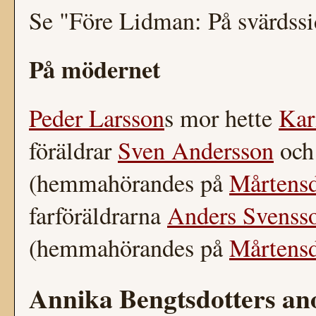
Se "Före Lidman: På svärdss
På mödernet
Peder Larsson
s mor hette
Kar
föräldrar
Sven Andersson
oc
(hemmahörandes på
Mårtensd
farföräldrarna
Anders Svenss
(hemmahörandes på
Mårtensd
Annika Bengtsdotters an