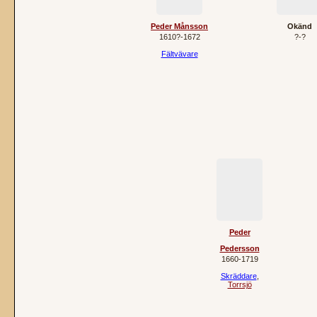
Peder Månsson
Okänd
1610?‐1672
?‐?
Fältvävare
Peder
Pedersson
1660‐1719
Skräddare
,
Torrsjö