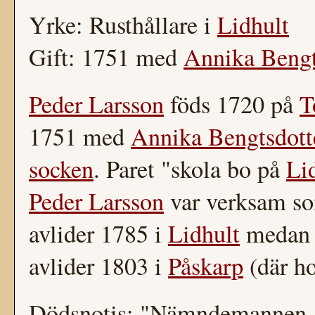
Yrke: Rusthållare i
Lidhult
Gift: 1751 med
Annika Bengt
Peder Larsson
föds 1720 på
T
1751 med
Annika Bengtsdott
socken
. Paret "skola bo på
Li
Peder Larsson
var verksam so
avlider 1785 i
Lidhult
medan 
avlider 1803 i
Påskarp
(där ho
Dödsnotis: "Nämndemannen, 