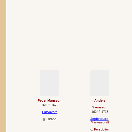
Peder Månsson
Anders
1610?‐1672
Svensson
1624?‐1718
Fältvävare
Jordbrukare
,
g.
Okänd
Mårtensdrätt
g.
Persdotter