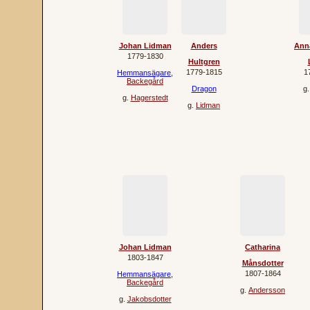
Johan Lidman
Anders
Anna
1779‐1830
Hultgren
1779‐1815
1
Hemmansägare
,
Backegård
Dragon
g
g.
Hagerstedt
g.
Lidman
Johan Lidman
Catharina
1803‐1847
Månsdotter
1807‐1864
Hemmansägare
,
Backegård
g.
Andersson
g.
Jakobsdotter