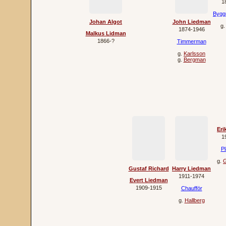
1
Bygg
Johan Algot
John Liedman
g
1874‐1946
Malkus Lidman
1866‐?
Timmerman
g.
Karlsson
g.
Bergman
Eri
1
Pl
g.
G
Gustaf Richard
Harry Liedman
1911‐1974
Evert Liedman
1909‐1915
Chaufför
g.
Hallberg