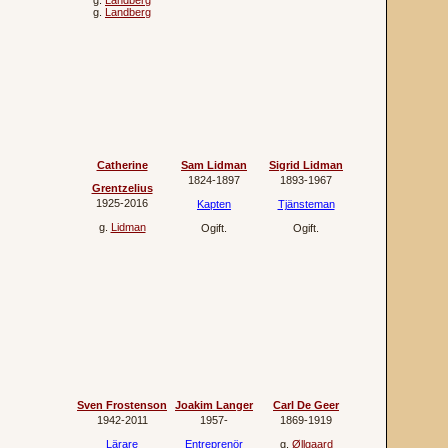
g.
Landberg
g.
Landberg
Catherine
Sam Lidman
Sigrid Lidman
1824‐1897
1893‐1967
Grentzelius
1925‐2016
Kapten
Tjänsteman
g.
Lidman
Ogift.
Ogift.
Sven Frostenson
Joakim Langer
Carl De Geer
1942‐2011
1957‐
1869‐1919
Lärare
Entreprenör
g.
Øllgaard