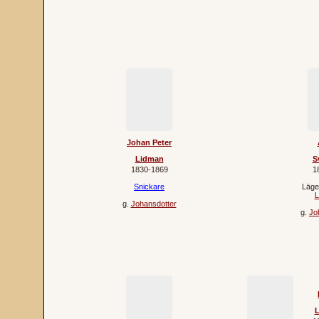
Johan Peter
Lidman
S
1830‐1869
1
Snickare
Läge
L
g.
Johansdotter
g.
Jo