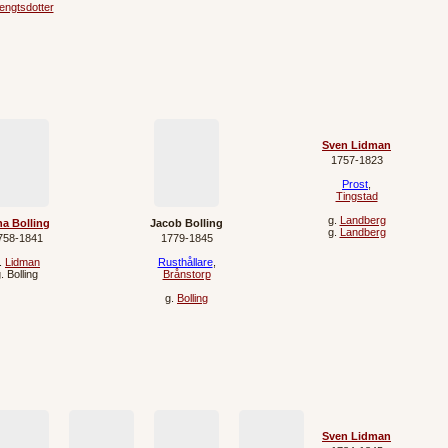
engtsdotter
Sven Lidman
1757‐1823
Prost
,
Tingstad
g.
Landberg
a Bolling
Jacob Bolling
g.
Landberg
758‐1841
1779‐1845
.
Lidman
Rusthållare
,
g.
Bolling
Brånstorp
g.
Bolling
Sven Lidman