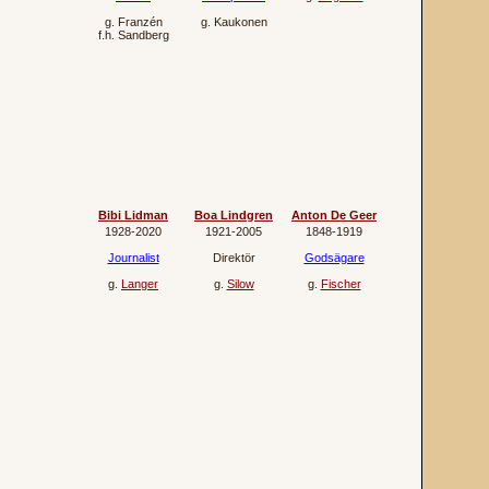
g.
Franzén
g.
Kaukonen
f.h.
Sandberg
Bibi Lidman
Boa Lindgren
Anton De Geer
1928‐2020
1921‐2005
1848‐1919
Journalist
Direktör
Godsägare
g.
Langer
g.
Silow
g.
Fischer