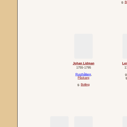
g.
B
Johan Lidman
Len
1755‐1795
1
Rusthållare
,
g
Påskarp
g.
Bolling