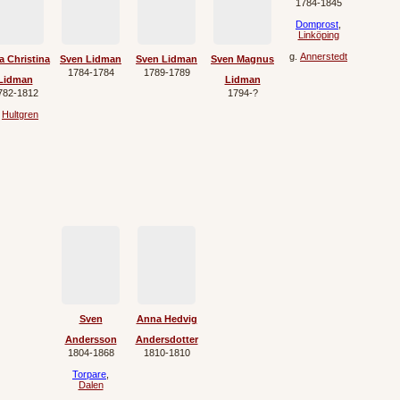
1784‐1845
Domprost
,
Linköping
g.
Annerstedt
 Christina
Sven Lidman
Sven Lidman
Sven Magnus
1784‐1784
1789‐1789
Lidman
Lidman
782‐1812
1794‐?
.
Hultgren
Sven
Anna Hedvig
Andersson
Andersdotter
1804‐1868
1810‐1810
Torpare
,
Dalen