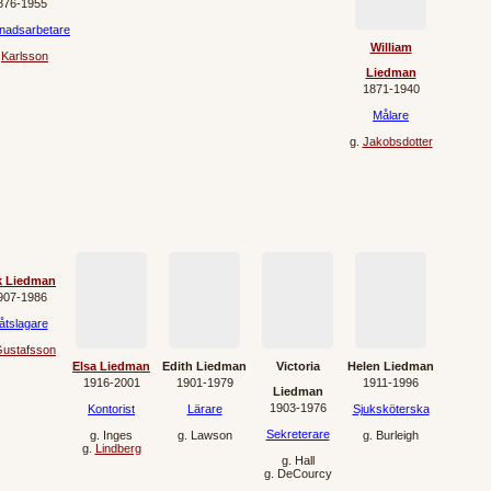
876‐1955
nadsarbetare
William
.
Karlsson
Liedman
1871‐1940
Målare
g.
Jakobsdotter
k Liedman
907‐1986
åtslagare
ustafsson
Elsa Liedman
Edith Liedman
Victoria
Helen Liedman
1916‐2001
1901‐1979
1911‐1996
Liedman
1903‐1976
Kontorist
Lärare
Sjuksköterska
Sekreterare
g.
Inges
g.
Lawson
g.
Burleigh
g.
Lindberg
g.
Hall
g.
DeCourcy