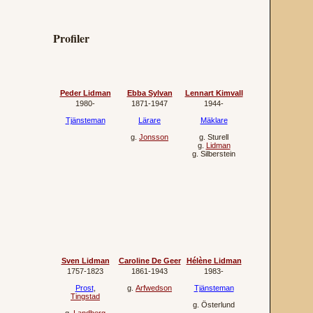
Profiler
Peder Lidman
Ebba Sylvan
Lennart Kimvall
1980‐
1871‐1947
1944‐
Tjänsteman
Lärare
Mäklare
g.
Jonsson
g.
Sturell
g.
Lidman
g.
Silberstein
Sven Lidman
Caroline De Geer
Hélène Lidman
1757‐1823
1861‐1943
1983‐
Prost
,
g.
Arfwedson
Tjänsteman
Tingstad
g.
Österlund