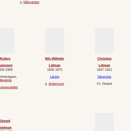
g.
Månsdotter
Anders
Nils Wilhelm
Christina
vensson
Lidman
Lidman
833‐1908
1835‐1875
1847‐1921
nhetsägare
,
Lärare
Väverska
illagärde
g.
Andersson
f.h.
Okänd
hannesdotter
Edvard
Liedman