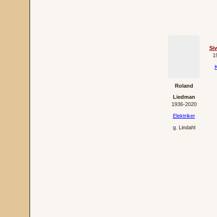
Si
1
K
Roland
Liedman
1936‐2020
Elektriker
g.
Lindahl