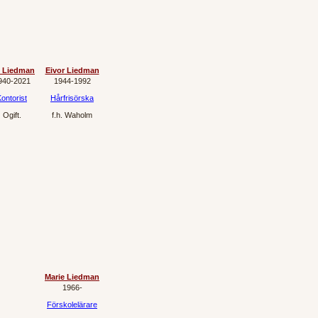
v Liedman
Eivor Liedman
940‐2021
1944‐1992
ontorist
Hårfrisörska
Ogift.
f.h.
Waholm
Marie Liedman
1966‐
Förskolelärare