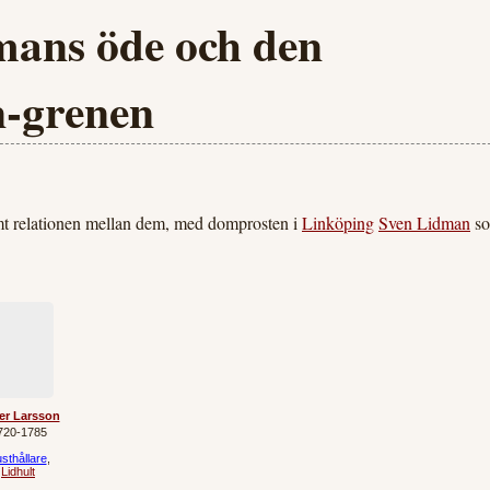
mans öde och den
-grenen
mt relationen mellan dem, med domprosten i
Linköping
Sven Lidman
s
er Larsson
720‐1785
sthållare
,
Lidhult