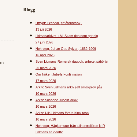
Blogg
Utflykt: Ekendal (ett återbesök)
13 juli 2026
Lidmanarkivet + AI: Skam den som ger sig
27 juni 2026
Nekrolog: Johan Otto Sylvan, 1832-1909
16 april 2026
om
Sven Lidmans Romersk dagbok, arbetet påbörjat
25 mars 2026
Om fröken Jubells konfirmation
17 mars 2026
Arkiv: Sven Lidmans arkiv (ett smakprov på)
10 mars 2026
Arkiv: Susanne Jubells arkiv
10 mars 2026
Arkiv: Ulla Lidmans första Kina-resa
10 mars 2026
Nekrolog: Hågkomster från tullkontrollören N R
Lidmans studenttid