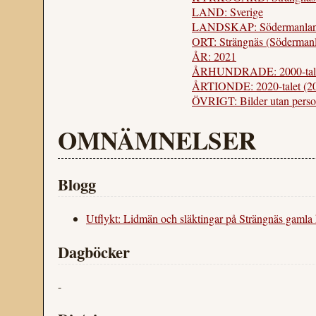
LAND: Sverige
LANDSKAP: Södermanland
ORT: Strängnäs (Söderman
ÅR: 2021
ÅRHUNDRADE: 2000-tal
ÅRTIONDE: 2020-talet (2
ÖVRIGT: Bilder utan perso
OMNÄMNELSER
Blogg
Utflykt: Lidmän och släktingar på Strängnäs gamla
Dagböcker
-