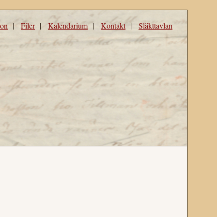
ron
|
Filer
|
Kalendarium
|
Kontakt
|
Släkttavlan