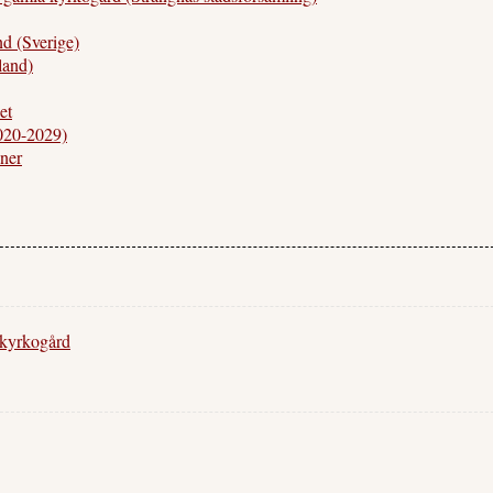
 (Sverige)
land)
et
020-2029)
ner
 kyrkogård