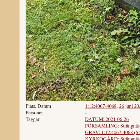
Plats, Datum
1:12:4067-4068
,
26 juni 20
Personer
-
Taggar
DATUM: 2021-06-26
FÖRSAMLING: Strängnäs st
GRAV: 1:12:4067-4068 (St
KYRKOGÅRD: Strängnäs gam