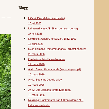
Blogg
Utflykt: Ekendal (ett återbesök)
13 juli 2026
Lidmanarkivet + AI: Skam den som ger sig
27 juni 2026
Nekrolog: Johan Otto Sylvan, 1832-1909
16 april 2026
Sven Lidmans Romersk dagbok, arbetet påbörjat
25 mars 2026
Om fröken Jubells konfirmation
17 mars 2026
Arkiv: Sven Lidmans arkiv (ett smakprov på)
10 mars 2026
Arkiv: Susanne Jubells arkiv
10 mars 2026
Arkiv: Ulla Lidmans första Kina-resa
10 mars 2026
Nekrolog: Hågkomster från tullkontrollören N R
Lidmans studenttid