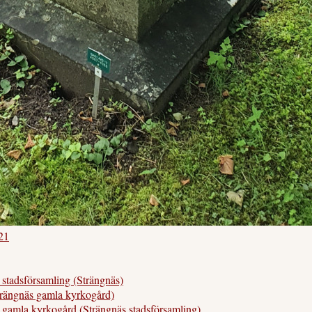
21
adsförsamling (Strängnäs)
rängnäs gamla kyrkogård)
la kyrkogård (Strängnäs stadsförsamling)