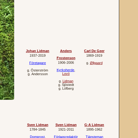
Johan Lidman
Anders
Carl De Geer
1937‐2019
1869‐1919
Frostenson
1906‐2006
Företagare
g.
Øllgaard
Kyrkoherde
,
g.
Österström
Lovö
g.
Andersson
g.
Lidman
g.
Sjöstedt
g.
Löfberg
Sven Lidman
Sven Lidman
G-A Lidman
1784‐1845
1921‐2011
1895‐1962
Domprost
,
Förlagsredaktör
Tjänsteman