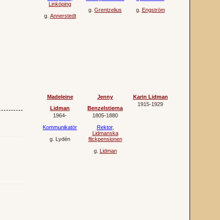
Linköping
g.
Grentzelius
g.
Engström
g.
Annerstedt
Madeleine
Jenny
Karin Lidman
1915‐1929
Lidman
Benzelstierna
1964‐
1805‐1880
Kommunikatör
Rektor
,
Lidmanska
g.
Lydén
flickpensionen
g.
Lidman