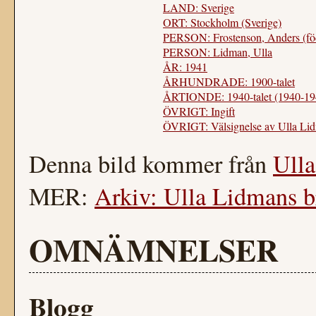
LAND: Sverige
ORT: Stockholm (Sverige)
PERSON: Frostenson, Anders (fö
PERSON: Lidman, Ulla
ÅR: 1941
ÅRHUNDRADE: 1900-talet
ÅRTIONDE: 1940-talet (1940-19
ÖVRIGT: Ingift
ÖVRIGT: Välsignelse av Ulla Lidm
Denna bild kommer från
Ull
MER:
Arkiv: Ulla Lidmans 
OMNÄMNELSER
Blogg