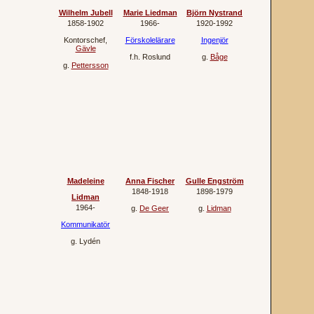
Wilhelm Jubell
Marie Liedman
Björn Nystrand
1858‐1902
1966‐
1920‐1992
Kontorschef
,
Förskolelärare
Ingenjör
Gävle
f.h.
Roslund
g.
Båge
g.
Pettersson
Madeleine
Anna Fischer
Gulle Engström
1848‐1918
1898‐1979
Lidman
1964‐
g.
De Geer
g.
Lidman
Kommunikatör
g.
Lydén