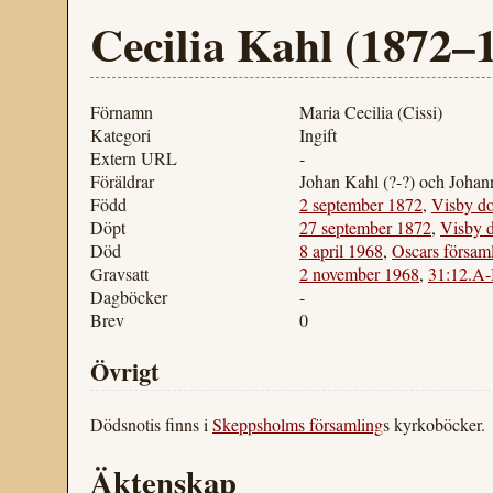
Cecilia Kahl (1872–
Förnamn
Maria Cecilia (Cissi)
Kategori
Ingift
Extern URL
-
Föräldrar
Johan Kahl (?-?) och Johan
Född
2 september 1872
,
Visby d
Döpt
27 september 1872
,
Visby 
Död
8 april 1968
,
Oscars försam
Gravsatt
2 november 1968
,
31:12.A
Dagböcker
-
Brev
0
Övrigt
Dödsnotis finns i
Skeppsholms församling
s kyrkoböcker.
Äktenskap