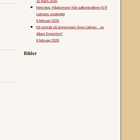
10 mars 2026
Nekrolog: Hågkomster från tullkontrollören N R
Lidmans studenttid
6 februari 2026
Ett porträtt på domprosten Sven Lidman... av
Albert Engström?
6 februari 2026
Bilder