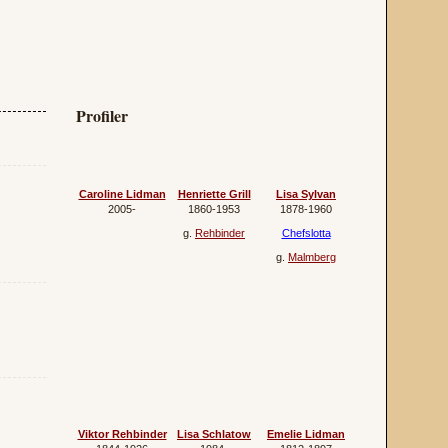
Profiler
Caroline Lidman
Henriette Grill
Lisa Sylvan
2005‐
1860‐1953
1878‐1960
g.
Rehbinder
Chefslotta
g.
Malmberg
Viktor Rehbinder
Lisa Schlatow
Emelie Lidman