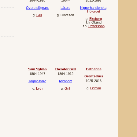
1844‐1926
1984‐
1812‐1897
Överstelöjtnant
Lärare
Nipperhandlerska
,
Hötorget
g.
Grill
g.
Olofsson
g.
Ekeberg
f.h.
Okänd
f.h.
Pettersson
Sam Sylvan
Theodor Grill
Catherine
1864‐1947
1864‐1912
Grentzelius
1925‐2016
Jägmästare
Agronom
g.
Lidman
g.
Lyth
g.
Grill