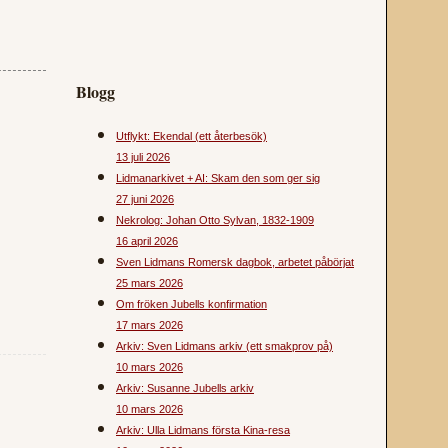
Blogg
Utflykt: Ekendal (ett återbesök)
13 juli 2026
Lidmanarkivet + AI: Skam den som ger sig
27 juni 2026
Nekrolog: Johan Otto Sylvan, 1832-1909
16 april 2026
Sven Lidmans Romersk dagbok, arbetet påbörjat
25 mars 2026
Om fröken Jubells konfirmation
17 mars 2026
Arkiv: Sven Lidmans arkiv (ett smakprov på)
10 mars 2026
Arkiv: Susanne Jubells arkiv
10 mars 2026
Arkiv: Ulla Lidmans första Kina-resa