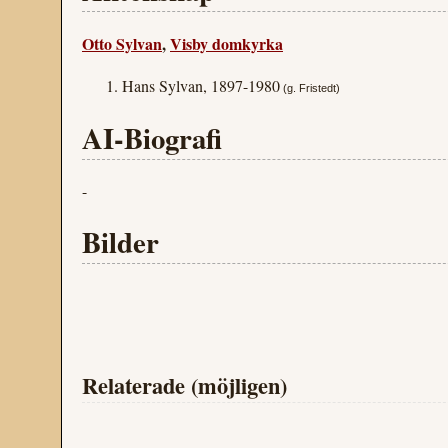
Otto Sylvan
,
Visby domkyrka
Hans Sylvan, 1897-1980
(g.
Fristedt
)
AI-Biografi
-
Bilder
Relaterade (möjligen)