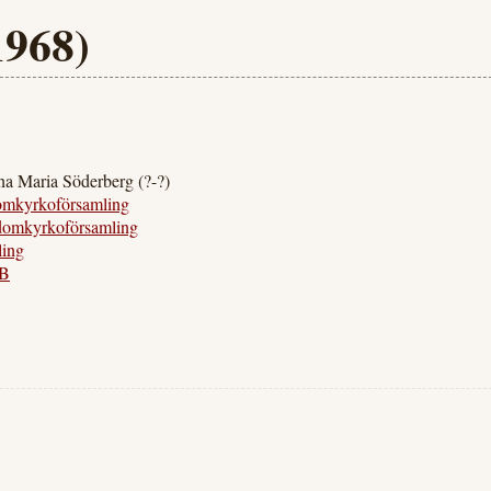
1968)
na Maria Söderberg (?-?)
omkyrkoförsamling
domkyrkoförsamling
ling
-B