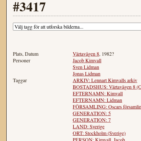
#3417
Plats, Datum
Värtavägen 8
, 1982?
Personer
Jacob Kimvall
Sven Lidman
Jonas Lidman
Taggar
ARKIV: Lennart Kimvalls arkiv
BOSTADSHUS: Värtavägen 8 (Osc
EFTERNAMN: Kimvall
EFTERNAMN: Lidman
FÖRSAMLING: Oscars församlin
GENERATION: 5
GENERATION: 7
LAND: Sverige
ORT: Stockholm (Sverige)
PERSON: Kimvall, Jacob