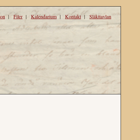
ron
|
Filer
|
Kalendarium
|
Kontakt
|
Släkttavlan