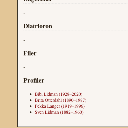
-
Diatrioron
-
Filer
-
Profiler
Bibi Lidman (1928–2020)
Brita Otterdahl (1890–1987)
Pekka Langer (1919–1996)
Sven Lidman (1882–1960)