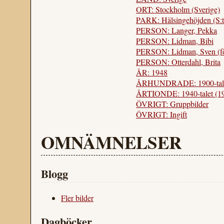
ORT: Stockholm (Sverige)
PARK: Hälsingehöjden (S:t
PERSON: Langer, Pekka
PERSON: Lidman, Bibi
PERSON: Lidman, Sven (f
PERSON: Otterdahl, Brita
ÅR: 1948
ÅRHUNDRADE: 1900-tal
ÅRTIONDE: 1940-talet (1
ÖVRIGT: Gruppbilder
ÖVRIGT: Ingift
OMNÄMNELSER
Blogg
Fler bilder
Dagböcker