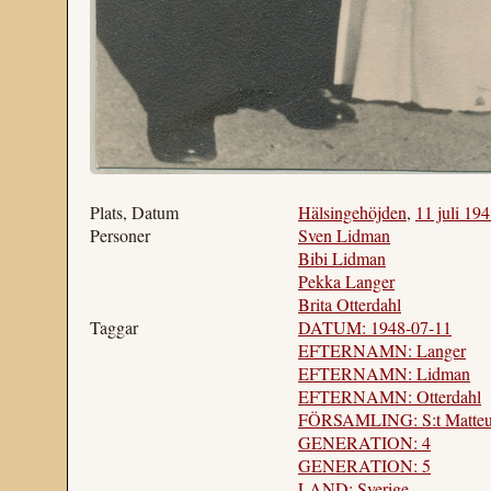
Plats, Datum
Hälsingehöjden
,
11 juli 19
Personer
Sven Lidman
Bibi Lidman
Pekka Langer
Brita Otterdahl
Taggar
DATUM: 1948-07-11
EFTERNAMN: Langer
EFTERNAMN: Lidman
EFTERNAMN: Otterdahl
FÖRSAMLING: S:t Matteus 
GENERATION: 4
GENERATION: 5
LAND: Sverige