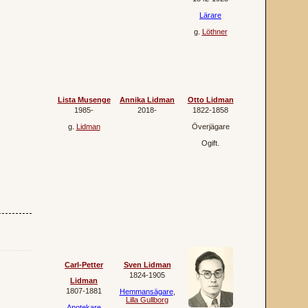
Lärare
g.
Löthner
Lista Musenge
Annika Lidman
Otto Lidman
1985‐
2018‐
1822‐1858
g.
Lidman
Överjägare
Ogift.
Carl-Petter
Sven Lidman
1824‐1905
Lidman
1807‐1881
Hemmansägare
,
Lilla Gullborg
Apotekare