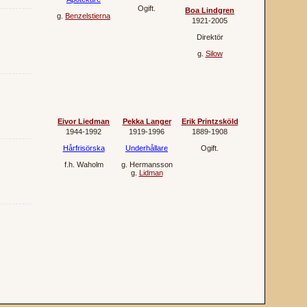
Ogift.
Boa Lindgren
g.
Benzelstierna
1921‐2005
Direktör
g.
Silow
Eivor Liedman
Pekka Langer
Erik Printzsköld
1944‐1992
1919‐1996
1889‐1908
Hårfrisörska
Underhållare
Ogift.
f.h.
Waholm
g.
Hermansson
g.
Lidman