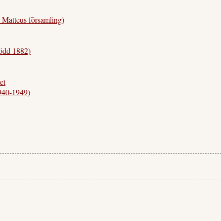
 Matteus församling)
ödd 1882)
et
940-1949)