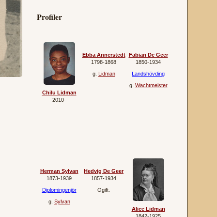
Profiler
Ebba Annerstedt
Fabian De Geer
1798‐1868
1850‐1934
g.
Lidman
Landshövding
g.
Wachtmeister
Chilu Lidman
2010‐
Herman Sylvan
Hedvig De Geer
1873‐1939
1857‐1934
Diplomingenjör
Ogift.
g.
Sylvan
Alice Lidman
1842‐1925