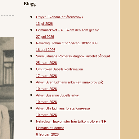
Blogg
Utflykt: Ekendal (ett återbesök)
13 juli 2026
Lidmanarkivet + AI: Skam den som ger sig
27 juni 2026
Nekrolog: Johan Otto Sylvan, 1832-1909
16 april 2026
Sven Lidmans Romersk dagbok, arbetet påbörjat
25 mars 2026
Om fröken Jubells konfirmation
17 mars 2026
Arkiv: Sven Lidmans arkiv (ett smakprov på)
10 mars 2026
Arkiv: Susanne Jubells arkiv
10 mars 2026
Arkiv: Ulla Lidmans första Kina-resa
10 mars 2026
Nekrolog: Hågkomster från tullkontrollören N R
Lidmans studenttid
6 februari 2026