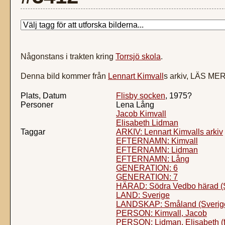
Någonstans i trakten kring
Torrsjö skola
.
Denna bild kommer från
Lennart Kimvall
s arkiv, LÄS ME
Plats, Datum
Flisby socken
, 1975?
Personer
Lena Lång
Jacob Kimvall
Elisabeth Lidman
Taggar
ARKIV: Lennart Kimvalls arkiv
EFTERNAMN: Kimvall
EFTERNAMN: Lidman
EFTERNAMN: Lång
GENERATION: 6
GENERATION: 7
HÄRAD: Södra Vedbo härad (
LAND: Sverige
LANDSKAP: Småland (Sverig
PERSON: Kimvall, Jacob
PERSON: Lidman, Elisabeth (