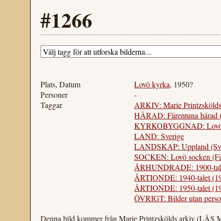
#1266
Plats, Datum
Lovö kyrka
, 1950?
Personer
-
Taggar
ARKIV: Marie Printzskölds
HÄRAD: Färentuna härad 
KYRKOBYGGNAD: Lovö ky
LAND: Sverige
LANDSKAP: Uppland (Sve
SOCKEN: Lovö socken (Fär
ÅRHUNDRADE: 1900-tal
ÅRTIONDE: 1940-talet (1
ÅRTIONDE: 1950-talet (1
ÖVRIGT: Bilder utan perso
Denna bild kommer från Marie Printzskölds arkiv (LÄS