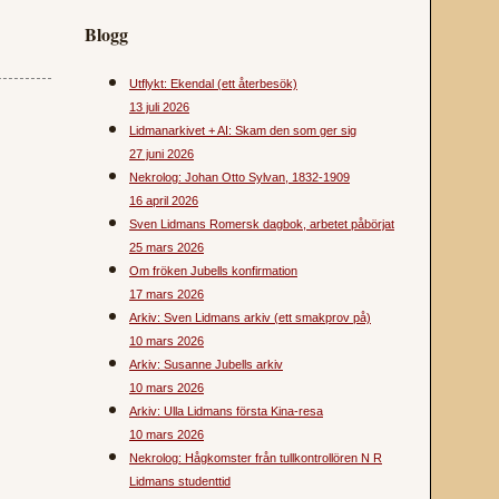
Blogg
Utflykt: Ekendal (ett återbesök)
13 juli 2026
Lidmanarkivet + AI: Skam den som ger sig
27 juni 2026
Nekrolog: Johan Otto Sylvan, 1832-1909
16 april 2026
Sven Lidmans Romersk dagbok, arbetet påbörjat
25 mars 2026
Om fröken Jubells konfirmation
17 mars 2026
Arkiv: Sven Lidmans arkiv (ett smakprov på)
10 mars 2026
Arkiv: Susanne Jubells arkiv
10 mars 2026
Arkiv: Ulla Lidmans första Kina-resa
10 mars 2026
Nekrolog: Hågkomster från tullkontrollören N R
Lidmans studenttid