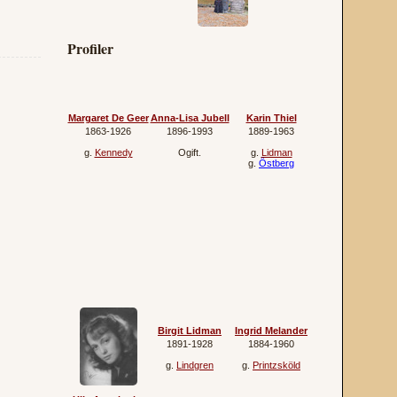
Profiler
Margaret De Geer
Anna-Lisa Jubell
Karin Thiel
1863‐1926
1896‐1993
1889‐1963
g.
Kennedy
Ogift.
g.
Lidman
g.
Östberg
Birgit Lidman
Ingrid Melander
1891‐1928
1884‐1960
g.
Lindgren
g.
Printzsköld