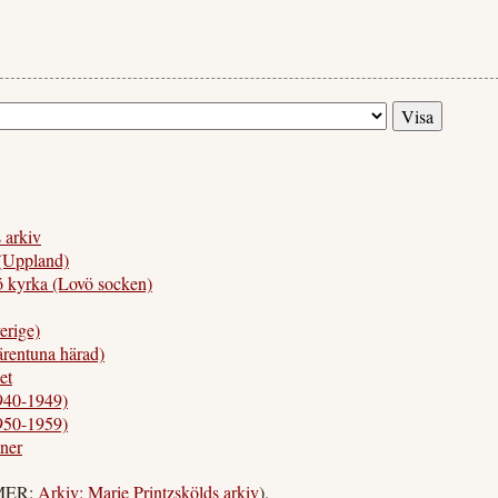
 arkiv
(Uppland)
rka (Lovö socken)
rige)
entuna härad)
et
940-1949)
950-1959)
ner
 MER:
Arkiv: Marie Printzskölds arkiv
).