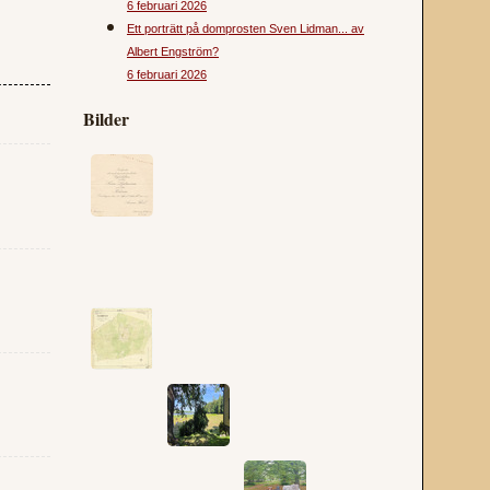
6 februari 2026
Ett porträtt på domprosten Sven Lidman... av
Albert Engström?
6 februari 2026
Bilder