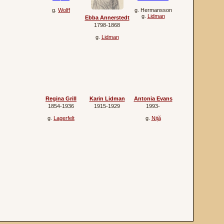
g.
Wolff
g.
Hermansson
g.
Lidman
Ebba Annerstedt
1798‐1868
g.
Lidman
Regina Grill
Karin Lidman
Antonia Evans
1854‐1936
1915‐1929
1993‐
g.
Lagerfelt
g.
Niță