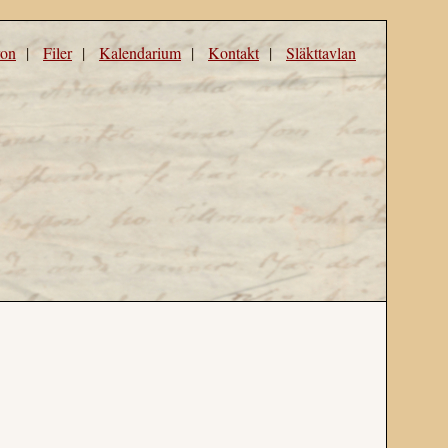
ron
|
Filer
|
Kalendarium
|
Kontakt
|
Släkttavlan