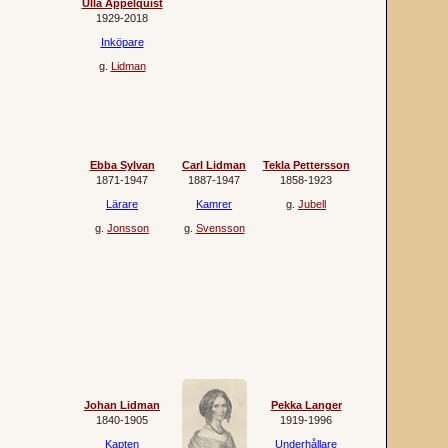
Ulla Appelquist
1929‐2018
Inköpare
g.
Lidman
Ebba Sylvan
Carl Lidman
Tekla Pettersson
1871‐1947
1887‐1947
1858‐1923
Lärare
Kamrer
g.
Jubell
g.
Jonsson
g.
Svensson
Johan Lidman
Pekka Langer
1840‐1905
1919‐1996
Kapten
Underhållare