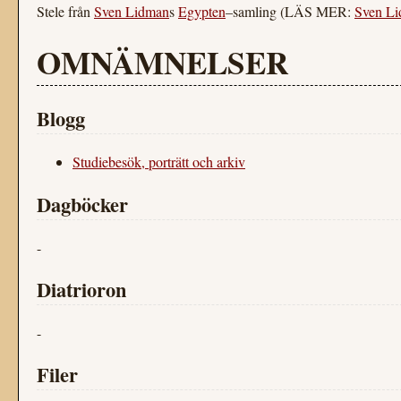
Stele från
Sven Lidman
s
Egypten
–samling (LÄS MER:
Sven Li
OMNÄMNELSER
Blogg
Studiebesök, porträtt och arkiv
Dagböcker
-
Diatrioron
-
Filer