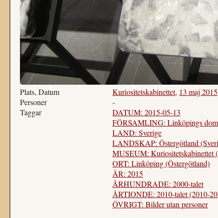
Plats, Datum
Kuriositetskabinettet
,
13 maj 2015
Personer
-
Taggar
DATUM: 2015-05-13
FÖRSAMLING: Linköpings domky
LAND: Sverige
LANDSKAP: Östergötland (Sveri
MUSEUM: Kuriositetskabinettet 
ORT: Linköping (Östergötland)
ÅR: 2015
ÅRHUNDRADE: 2000-talet
ÅRTIONDE: 2010-talet (2010-20
ÖVRIGT: Bilder utan personer