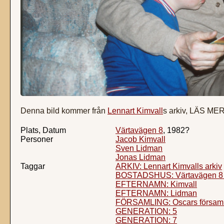
Denna bild kommer från
Lennart Kimvall
s arkiv, LÄS ME
Plats, Datum
Värtavägen 8
, 1982?
Personer
Jacob Kimvall
Sven Lidman
Jonas Lidman
Taggar
ARKIV: Lennart Kimvalls arkiv
BOSTADSHUS: Värtavägen 8 (
EFTERNAMN: Kimvall
EFTERNAMN: Lidman
FÖRSAMLING: Oscars församl
GENERATION: 5
GENERATION: 7