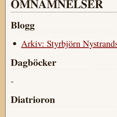
OMNÄMNELSER
Blogg
Arkiv: Styrbjörn Nystrands
Dagböcker
-
Diatrioron