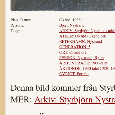
Plats, Datum
Okänd, 1938?
Personer
Björn Nystrand
Taggar
ARKIV: Styrbjörn Nystrands arki
ATELJé: Okänd (Okänd ort)
EFTERNAMN: Nystrand
GENERATION: 5
ORT: Okänd ort
PERSON: Nystrand, Björn
ÅRHUNDRADE: 1900-talet
ÅRTIONDE: 1930-talet (1930-19
ÖVRIGT: Porträtt
Denna bild kommer från Styr
MER:
Arkiv: Styrbjörn Nystr