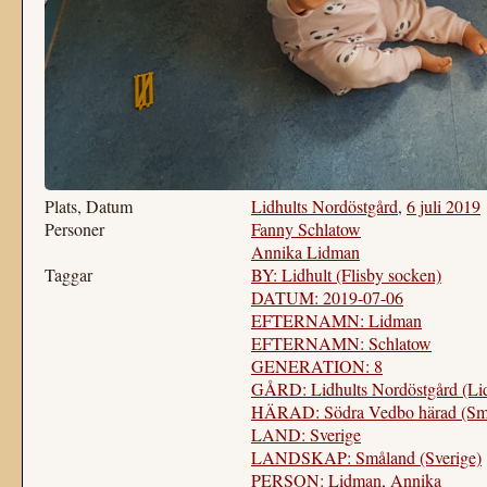
Plats, Datum
Lidhults Nordöstgård
,
6 juli 2019
Personer
Fanny Schlatow
Annika Lidman
Taggar
BY: Lidhult (Flisby socken)
DATUM: 2019-07-06
EFTERNAMN: Lidman
EFTERNAMN: Schlatow
GENERATION: 8
GÅRD: Lidhults Nordöstgård (Lid
HÄRAD: Södra Vedbo härad (Sm
LAND: Sverige
LANDSKAP: Småland (Sverige)
PERSON: Lidman, Annika