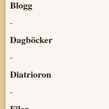
Blogg
-
Dagböcker
-
Diatrioron
-
Filer