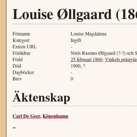
Louise Øllgaard (1
Förnamn
Louise Magdalena
Kategori
Ingift
Extern URL
-
Föräldrar
Niels Rasmus Øllgaard (?-?) och S
Född
25 februari 1860
,
Vinkels prästgår
Död
1900, ?
Dagböcker
-
Brev
0
Äktenskap
Carl De Geer
,
Köpenhamn
-