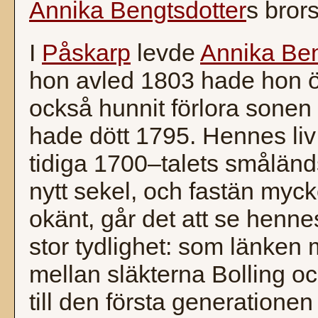
Annika Bengtsdotter
s brors
I
Påskarp
levde
Annika Ben
hon avled 1803 hade hon ö
också hunnit förlora sonen
hade dött 1795. Hennes liv
tidiga 1700–talets småländ
nytt sekel, och fastän myc
okänt, går det att se henne
stor tydlighet: som länken
mellan släkterna Bolling 
till den första generatione