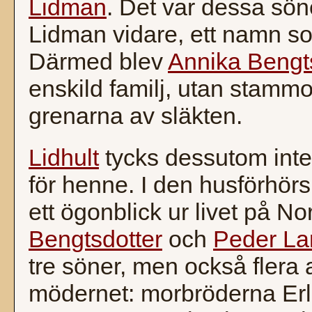
Lidman
. Det var dessa sö
Lidman vidare, ett namn so
Därmed blev
Annika Bengt
enskild familj, utan stammo
grenarna av släkten.
Lidhult
tycks dessutom inte
för henne. I den husförhör
ett ögonblick ur livet på N
Bengtsdotter
och
Peder La
tre söner, men också flera
mödernet: morbröderna Er