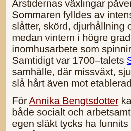
Årstidernas växlingar påver
Sommaren fylldes av inten
slåtter, skörd, djurhållning 
medan vintern i högre grad
inomhusarbete som spinnin
Samtidigt var 1700–talets
samhälle, där missväxt, s
slå hårt även mot etablera
För
Annika Bengtsdotter
ka
både socialt och arbetsamt:
egen släkt tycks ha funnits