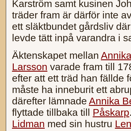
Karström samt kusinen Joh
träder fram är därför inte av
ett släktbundet gårdsliv där
levde tätt inpå varandra i 
Äktenskapet mellan
Annika
Larsson
varade fram till 1
efter att ett träd han fälld
måste ha inneburit ett abrup
därefter lämnade
Annika B
flyttade tillbaka till
Påskarp
Lidman
med sin hustru
Len