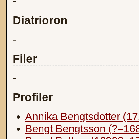
-
Diatrioron
-
Filer
-
Profiler
Annika Bengtsdotter (1
Bengt Bengtsson (?–16