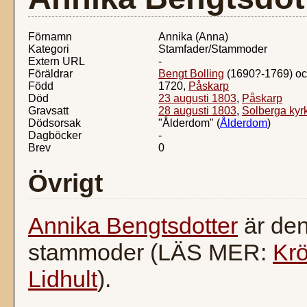
Förnamn
Annika (Anna)
Kategori
Stamfader/Stammoder
Extern URL
-
Föräldrar
Bengt Bolling
(1690?-1769) o
Född
1720,
Påskarp
Död
23 augusti 1803
,
Påskarp
Gravsatt
28 augusti 1803
,
Solberga kyr
Dödsorsak
"Ålderdom" (
Ålderdom
)
Dagböcker
-
Brev
0
Övrigt
Annika Bengtsdotter
är den
stammoder (LÄS MER:
Krö
Lidhult
).