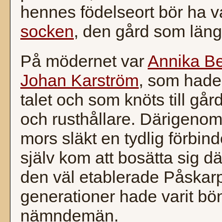
hennes födelseort bör ha v
socken
, den gård som länge
På mödernet var
Annika Be
Johan Karström
, som hade f
talet och som knöts till g
och rusthållare. Därigeno
mors släkt en tydlig förbi
själv kom att bosätta sig dä
den väl etablerade Påskarps
generationer hade varit bön
nämndemän.