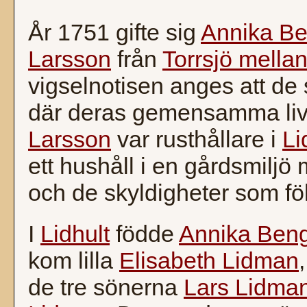
År 1751 gifte sig
Annika Be
Larsson
från
Torrsjö mella
vigselnotisen anges att de 
där deras gemensamma liv 
Larsson
var rusthållare i
Li
ett hushåll i en gårdsmilj
och de skyldigheter som föl
I
Lidhult
födde
Annika Beng
kom lilla
Elisabeth Lidman
de tre sönerna
Lars Lidma