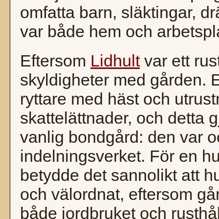
omfatta barn, släktingar, 
var både hem och arbetspl
Eftersom
Lidhult
var ett rus
skyldigheter med gården. Et
ryttare med häst och utrust
skattelättnader, och detta g
vanlig bondgård: den var oc
indelningsverket. För en h
betydde det sannolikt att h
och välordnat, eftersom gå
både jordbruket och rusthåll