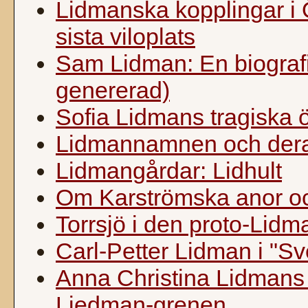
Lidmanska kopplingar i 
sista viloplats
Sam Lidman: En biografi 
genererad)
Sofia Lidmans tragiska ö
Lidmannamnen och dera
Lidmangårdar: Lidhult
Om Karströmska anor och
Torrsjö i den proto-Lidm
Carl-Petter Lidman i "Sv
Anna Christina Lidmans
Liedman-grenen