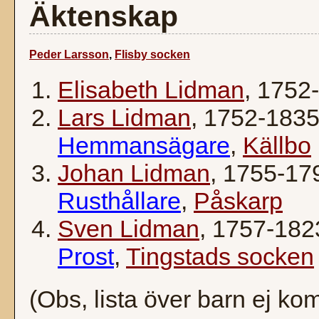
Äktenskap
Peder Larsson
,
Flisby socken
Elisabeth Lidman
, 1752
Lars Lidman
, 1752-183
Hemmansägare
,
Källbo
Johan Lidman
, 1755-17
Rusthållare
,
Påskarp
Sven Lidman
, 1757-182
Prost
,
Tingstads socken
(Obs, lista över barn ej kom