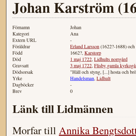
Johan Karström (1
Förnamn
Johan
Kategori
Ana
Extern URL
-
Föräldrar
Erland Larsson
(1622?-1688) och
Född
1662?,
Karstorp
Död
1 maj 1722
,
Lidhults norrgård
Gravsatt
3 maj 1722
,
Flisby gamla kyrkogå
Dödsorsak
"Håll och styng, [...] hosta och br
Yrke
Handelsman
,
Lidhult
Dagböcker
-
Brev
0
Länk till Lidmännen
Morfar till
Annika Bengtsdot