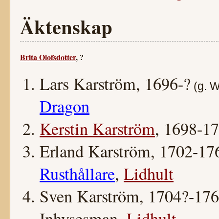
Äktenskap
Brita Olofsdotter
, ?
Lars Karström, 1696-?
(g.
W
Dragon
Kerstin Karström
, 1698-1
Erland Karström, 1702-17
Rusthållare
,
Lidhult
Sven Karström, 1704?-17
Inhysesman,
Lidhult