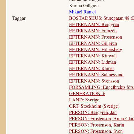
Karina Gillgren
Mikael Ramel
Taggar
BOSTADSHUS: Sturegatan 48 (En
EFTERNAMN: Berggrén
EFTERNAMN: Franzén
EFTERNAMN: Frostenson
EFTERNAMN: Gillgren
EFTERNAMN: Hillersberg
EFTERNAMN: Kimvall
EFTERNAMN: Lidman
EFTERNAMN: Ramel
EFTERNAMN: Saltnessand
EFTERNAMN: Svensson
FÖRSAMLING: Engelbrekts försa
GENERATION: 6
LAND: Sverige
ORT: Stockholm (Sverige)
PERSON: Berggrén, Jan
PERSON: Frostenson, Anna-Clar
PERSON: Frostenson, Karin
PERSON: Frostenson, Sven