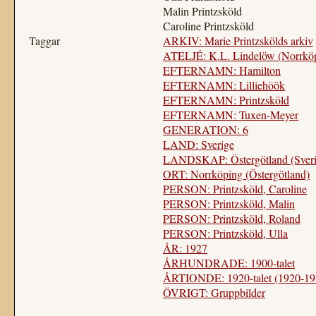
Malin Printzsköld
Caroline Printzsköld
Taggar
ARKIV: Marie Printzskölds arkiv
ATELJÉ: K.L. Lindelöw (Norrkö
EFTERNAMN: Hamilton
EFTERNAMN: Lilliehöök
EFTERNAMN: Printzsköld
EFTERNAMN: Tuxen-Meyer
GENERATION: 6
LAND: Sverige
LANDSKAP: Östergötland (Sveri
ORT: Norrköping (Östergötland)
PERSON: Printzsköld, Caroline
PERSON: Printzsköld, Malin
PERSON: Printzsköld, Roland
PERSON: Printzsköld, Ulla
ÅR: 1927
ÅRHUNDRADE: 1900-talet
ÅRTIONDE: 1920-talet (1920-19
ÖVRIGT: Gruppbilder