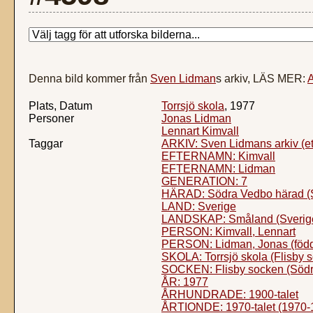
Denna bild kommer från
Sven Lidman
s arkiv, LÄS MER:
A
Plats, Datum
Torrsjö skola
, 1977
Personer
Jonas Lidman
Lennart Kimvall
Taggar
ARKIV: Sven Lidmans arkiv (e
EFTERNAMN: Kimvall
EFTERNAMN: Lidman
GENERATION: 7
HÄRAD: Södra Vedbo härad (
LAND: Sverige
LANDSKAP: Småland (Sverig
PERSON: Kimvall, Lennart
PERSON: Lidman, Jonas (föd
SKOLA: Torrsjö skola (Flisby 
SOCKEN: Flisby socken (Södr
ÅR: 1977
ÅRHUNDRADE: 1900-talet
ÅRTIONDE: 1970-talet (1970-