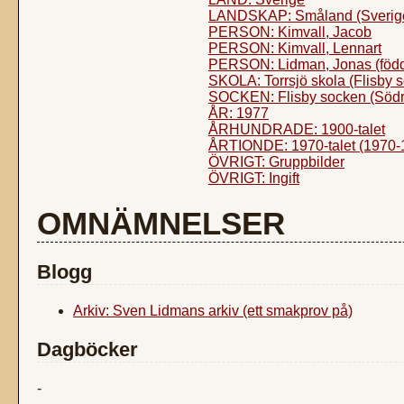
LANDSKAP: Småland (Sverig
PERSON: Kimvall, Jacob
PERSON: Kimvall, Lennart
PERSON: Lidman, Jonas (föd
SKOLA: Torrsjö skola (Flisby 
SOCKEN: Flisby socken (Södr
ÅR: 1977
ÅRHUNDRADE: 1900-talet
ÅRTIONDE: 1970-talet (1970-
ÖVRIGT: Gruppbilder
ÖVRIGT: Ingift
OMNÄMNELSER
Blogg
Arkiv: Sven Lidmans arkiv (ett smakprov på)
Dagböcker
-