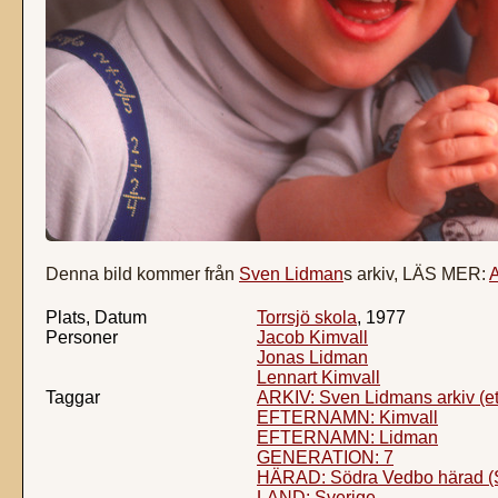
Denna bild kommer från
Sven Lidman
s arkiv, LÄS MER:
A
Plats, Datum
Torrsjö skola
, 1977
Personer
Jacob Kimvall
Jonas Lidman
Lennart Kimvall
Taggar
ARKIV: Sven Lidmans arkiv (e
EFTERNAMN: Kimvall
EFTERNAMN: Lidman
GENERATION: 7
HÄRAD: Södra Vedbo härad (
LAND: Sverige