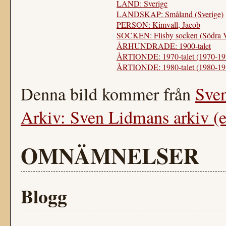
LAND: Sverige
LANDSKAP: Småland (Sverige)
PERSON: Kimvall, Jacob
SOCKEN: Flisby socken (Södra 
ÅRHUNDRADE: 1900-talet
ÅRTIONDE: 1970-talet (1970-19
ÅRTIONDE: 1980-talet (1980-19
Denna bild kommer från
Sve
Arkiv: Sven Lidmans arkiv (e
OMNÄMNELSER
Blogg