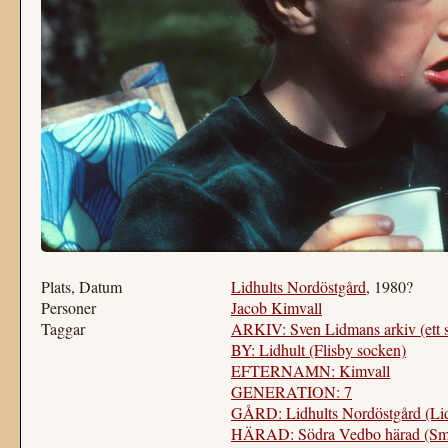
Plats, Datum
Lidhults Nordöstgård
, 1980?
Personer
Jacob Kimvall
Taggar
ARKIV: Sven Lidmans arkiv (ett 
BY: Lidhult (Flisby socken)
EFTERNAMN: Kimvall
GENERATION: 7
GÅRD: Lidhults Nordöstgård (Lid
HÄRAD: Södra Vedbo härad (Sm