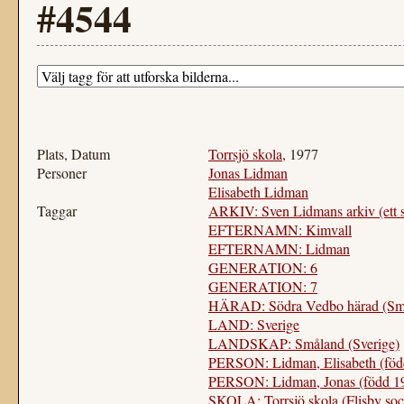
#4544
Plats, Datum
Torrsjö skola
, 1977
Personer
Jonas Lidman
Elisabeth Lidman
Taggar
ARKIV: Sven Lidmans arkiv (ett 
EFTERNAMN: Kimvall
EFTERNAMN: Lidman
GENERATION: 6
GENERATION: 7
HÄRAD: Södra Vedbo härad (Sm
LAND: Sverige
LANDSKAP: Småland (Sverige)
PERSON: Lidman, Elisabeth (föd
PERSON: Lidman, Jonas (född 1
SKOLA: Torrsjö skola (Flisby so