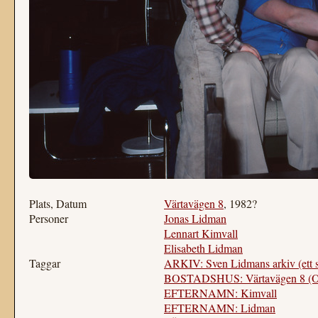
Plats, Datum
Värtavägen 8
, 1982?
Personer
Jonas Lidman
Lennart Kimvall
Elisabeth Lidman
Taggar
ARKIV: Sven Lidmans arkiv (ett 
BOSTADSHUS: Värtavägen 8 (Osc
EFTERNAMN: Kimvall
EFTERNAMN: Lidman