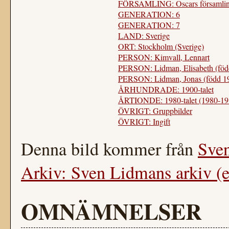
FÖRSAMLING: Oscars församlin
GENERATION: 6
GENERATION: 7
LAND: Sverige
ORT: Stockholm (Sverige)
PERSON: Kimvall, Lennart
PERSON: Lidman, Elisabeth (föd
PERSON: Lidman, Jonas (född 1
ÅRHUNDRADE: 1900-talet
ÅRTIONDE: 1980-talet (1980-19
ÖVRIGT: Gruppbilder
ÖVRIGT: Ingift
Denna bild kommer från
Sve
Arkiv: Sven Lidmans arkiv (e
OMNÄMNELSER