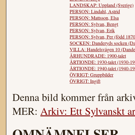
LANDSKAP: Uppland (Sverige)
PERSON: Lindahl, Astrid
PERSON: Mattsson, Elsa
PERSON: Sylvan, Bengt
PERSON: Sylvan, Erik
PERSON: Sylvan, Per (född 1870
SOCKEN: Danderyds socken (Dan
VILLA: Handelsvägen 10 (Dande
ÅRHUNDRADE: 1900-talet
ÅRTIONDE: 1930-talet (1930-19
ÅRTIONDE: 1940-talet (1940-19
ÖVRIGT: Gruppbilder
ÖVRIGT: Ingift
Denna bild kommer från arkiv
MER:
Arkiv: Ett Sylvanskt a
OMNÄMNELSER