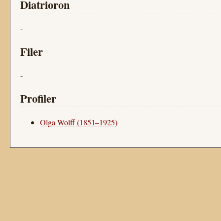
Diatrioron
-
Filer
-
Profiler
Olga Wolff (1851–1925)