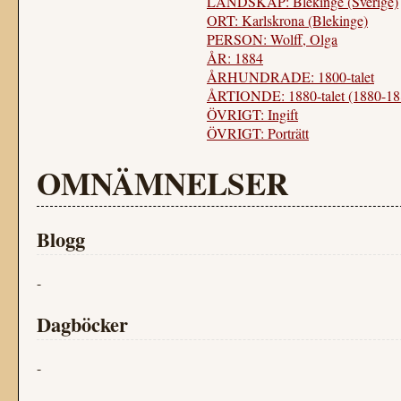
LANDSKAP: Blekinge (Sverige)
ORT: Karlskrona (Blekinge)
PERSON: Wolff, Olga
ÅR: 1884
ÅRHUNDRADE: 1800-talet
ÅRTIONDE: 1880-talet (1880-18
ÖVRIGT: Ingift
ÖVRIGT: Porträtt
OMNÄMNELSER
Blogg
-
Dagböcker
-