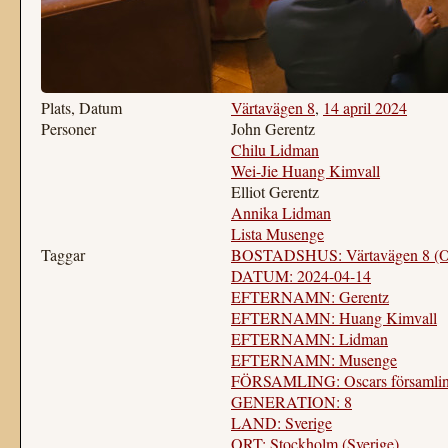
Plats, Datum
Värtavägen 8
,
14 april 2024
Personer
John Gerentz
Chilu Lidman
Wei-Jie Huang Kimvall
Elliot Gerentz
Annika Lidman
Lista Musenge
Taggar
BOSTADSHUS: Värtavägen 8 (Osc
DATUM: 2024-04-14
EFTERNAMN: Gerentz
EFTERNAMN: Huang Kimvall
EFTERNAMN: Lidman
EFTERNAMN: Musenge
FÖRSAMLING: Oscars församlin
GENERATION: 8
LAND: Sverige
ORT: Stockholm (Sverige)