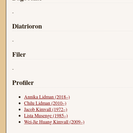
-
Diatrioron
-
Filer
-
Profiler
Annika Lidman (2018–)
Chilu Lidman (2010–)
Jacob Kimvall (1972–)
Lista Musenge (1985–)
Wei-Jie Huang Kimvall (2009–)