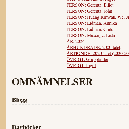
PERSON: Gerentz, Elliot
PERSON: Gerentz, John
PERSON: Huang Kimvall, Wei-Ji
PERSON: Lidman, Annika
PERSON: Lidman, Chilu
PERSON: Musenge, Lista
ÅR: 2024
ÅRHUNDRADE: 2000-talet
ÅRTIONDE: 2020-talet (2020-20
ÖVRIGT: Gruppbilder
ÖVRIGT: Ingift
OMNÄMNELSER
Blogg
-
Dagböcker