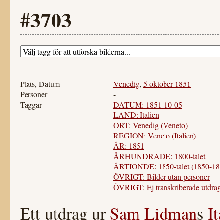
#3703
Plats, Datum
Venedig
,
5 oktober 1851
Personer
-
Taggar
DATUM: 1851-10-05
LAND: Italien
ORT: Venedig (Veneto)
REGION: Veneto (Italien)
ÅR: 1851
ÅRHUNDRADE: 1800-talet
ÅRTIONDE: 1850-talet (1850-18
ÖVRIGT: Bilder utan personer
ÖVRIGT: Ej transkriberade utdrag
Ett utdrag ur
Sam Lidman
s
I