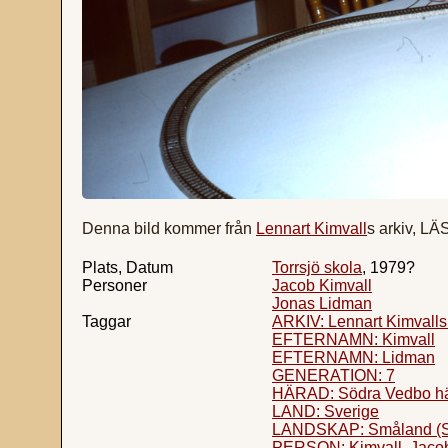
Denna bild kommer från
Lennart Kimvall
s arkiv, L
Plats, Datum
Torrsjö skola
, 1979?
Personer
Jacob Kimvall
Jonas Lidman
Taggar
ARKIV: Lennart Kimvalls
EFTERNAMN: Kimvall
EFTERNAMN: Lidman
GENERATION: 7
HÄRAD: Södra Vedbo hä
LAND: Sverige
LANDSKAP: Småland (S
PERSON: Kimvall, Jaco