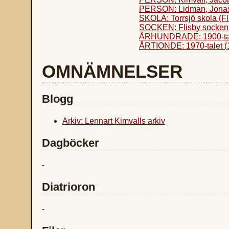
PERSON: Lidman, Jonas
SKOLA: Torrsjö skola (Fl
SOCKEN: Flisby socken 
ÅRHUNDRADE: 1900-ta
ÅRTIONDE: 1970-talet (
OMNÄMNELSER
Blogg
Arkiv: Lennart Kimvalls arkiv
Dagböcker
-
Diatrioron
-