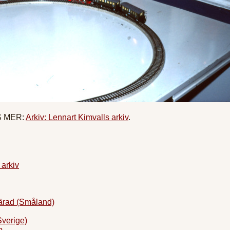
ÄS MER:
Arkiv: Lennart Kimvalls arkiv
.
 arkiv
rad (Småland)
verige)
b