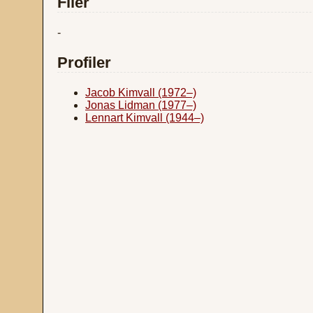
Filer
-
Profiler
Jacob Kimvall (1972–)
Jonas Lidman (1977–)
Lennart Kimvall (1944–)