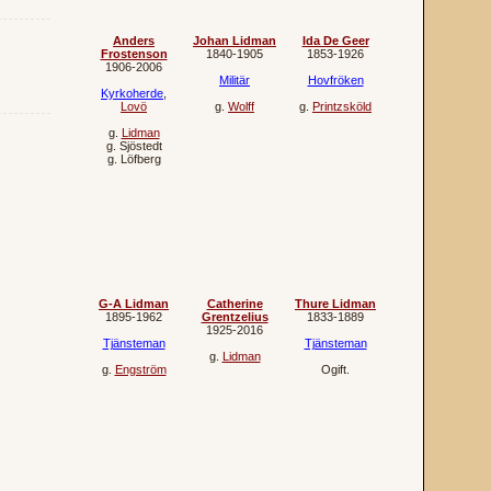
Anders
Johan Lidman
Ida De Geer
Frostenson
1840‐1905
1853‐1926
1906‐2006
Militär
Hovfröken
Kyrkoherde
,
Lovö
g.
Wolff
g.
Printzsköld
g.
Lidman
g.
Sjöstedt
g.
Löfberg
G-A Lidman
Catherine
Thure Lidman
1895‐1962
Grentzelius
1833‐1889
1925‐2016
Tjänsteman
Tjänsteman
g.
Lidman
g.
Engström
Ogift.