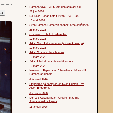
Lidmanarkivet + AI: Skam den som ger sig
27 juni 2026
Nekrolog: Johan Otto Sylvan, 1832-1909
16 april 2026
Sven Lidmans Romersk dagbok, arbetet påbörjat
25 mars 2026
Om fröken Jubells konfirmation
17 mars 2026
Arkiv: Sven Lidmans arkiv (ett smakprov på)
10 mars 2026
Arkiv: Susanne Jubells arkiv
10 mars 2026
Arkiv: Ulla Lidmans första Kina-resa
10 mars 2026
Nekrolog: Hågkomster från tullkontrollören N R
Lidmans studenttid
6 februari 2026
Ett porträtt på domprosten Sven Lidman... av
Albert Engström?
6 februari 2026
Lidmanska kopplingar i Örebro / Mathilda
Jansson sista viloplats
11 januari 2026