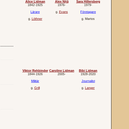
Alice Lidman
Alex Niță
Sara Hillersberg
1842‐1925
1976‐
1979‐
Lärare
g.
Evans
Företagare
g.
Löthner
g.
Martos
Viktor Rehbinder
Caroline Lidman
Bibi Lidman
1844‐1926
2005‐
1928‐2020
Militär
Journalist
g.
Grill
g.
Langer