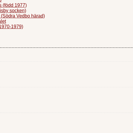
 (född 1977)
isby socken)
(Södra Vedbo härad)
let
1970-1979)