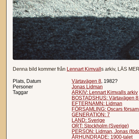
Denna bild kommer från
Lennart Kimvall
s arkiv, LÄS ME
Plats, Datum
Värtavägen 8
, 1982?
Personer
Jonas Lidman
Taggar
ARKIV: Lennart Kimvalls arkiv
BOSTADSHUS: Värtavägen 8 (
EFTERNAMN: Lidman
FÖRSAMLING: Oscars församl
GENERATION: 7
LAND: Sverige
ORT: Stockholm (Sverige)
PERSON: Lidman, Jonas (föd
ÅRHUNDRADE: 1900-talet