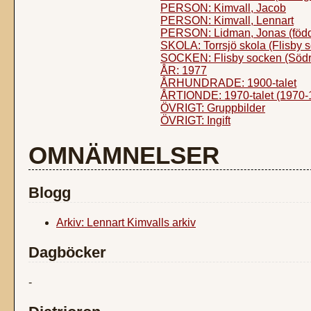
PERSON: Kimvall, Jacob
PERSON: Kimvall, Lennart
PERSON: Lidman, Jonas (föd
SKOLA: Torrsjö skola (Flisby 
SOCKEN: Flisby socken (Södr
ÅR: 1977
ÅRHUNDRADE: 1900-talet
ÅRTIONDE: 1970-talet (1970-
ÖVRIGT: Gruppbilder
ÖVRIGT: Ingift
OMNÄMNELSER
Blogg
Arkiv: Lennart Kimvalls arkiv
Dagböcker
-