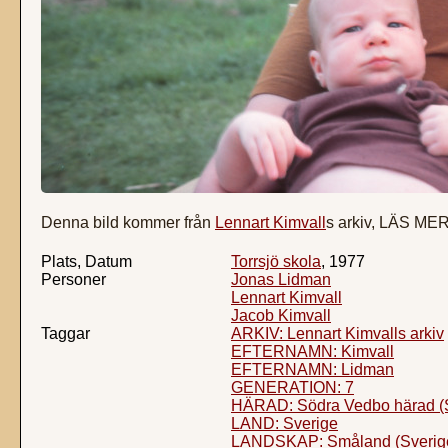
Denna bild kommer från
Lennart Kimvall
s arkiv, LÄS ME
Plats, Datum
Torrsjö skola
, 1977
Personer
Jonas Lidman
Lennart Kimvall
Jacob Kimvall
Taggar
ARKIV: Lennart Kimvalls arkiv
EFTERNAMN: Kimvall
EFTERNAMN: Lidman
GENERATION: 7
HÄRAD: Södra Vedbo härad (
LAND: Sverige
LANDSKAP: Småland (Sverig