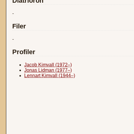
Diatrioron
-
Filer
-
Profiler
Jacob Kimvall (1972–)
Jonas Lidman (1977–)
Lennart Kimvall (1944–)