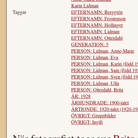
Karin Lidman
Taggar
EFTERNAMN: Berggrén
EFTERNAMN: Frostenson
EFTERNAMN: Hollinger
EFTERNAMN: Lidman
EFTERNAMN: Otterdahl
GENERATION: 5
PERSON: Lidman, Anne-Marie
PERSON: Lidman, Eva
PERSON: Lidman, Karin (född 1
PERSON: Lidman, Sam (född 19
PERSON: Lidman, Sven (född 19
PERSON: Lidman, Ulla
PERSON: Otterdahl, Brita
ÅR: 1928
ÅRHUNDRADE: 1900-talet
ÅRTIONDE: 1920-talet (1920-19
ÖVRIGT: Gruppbilder
ÖVRIGT: Ingift