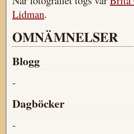
När fotografiet togs var
Brita
Lidman
.
OMNÄMNELSER
Blogg
-
Dagböcker
-