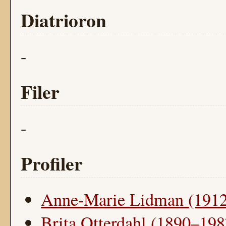
Diatrioron
-
Filer
-
Profiler
Anne-Marie Lidman (191
Brita Otterdahl (1890–198