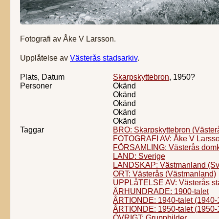
Fotografi av Åke V Larsson.
Upplåtelse av
Västerås stadsarkiv
.
Plats, Datum
Skarpskyttebron
, 1950?
Personer
Okänd
Okänd
Okänd
Okänd
Okänd
Taggar
BRO: Skarpskyttebron (Väster
FOTOGRAFI AV: Åke V Larss
FÖRSAMLING: Västerås domkyr
LAND: Sverige
LANDSKAP: Västmanland (Sv
ORT: Västerås (Västmanland)
UPPLåTELSE AV: Västerås st
ÅRHUNDRADE: 1900-talet
ÅRTIONDE: 1940-talet (1940-
ÅRTIONDE: 1950-talet (1950-
ÖVRIGT: Gruppbilder