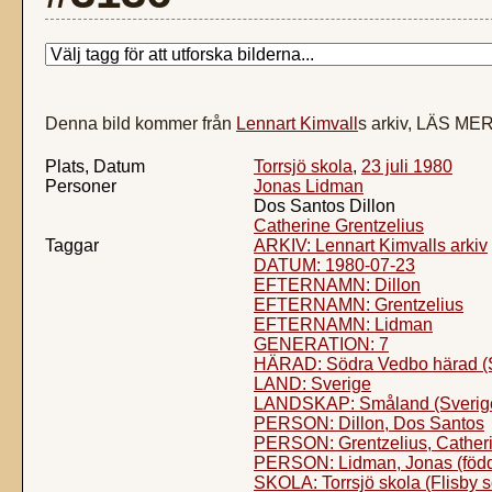
Denna bild kommer från
Lennart Kimvall
s arkiv, LÄS ME
Plats, Datum
Torrsjö skola
,
23 juli 1980
Personer
Jonas Lidman
Dos Santos Dillon
Catherine Grentzelius
Taggar
ARKIV: Lennart Kimvalls arkiv
DATUM: 1980-07-23
EFTERNAMN: Dillon
EFTERNAMN: Grentzelius
EFTERNAMN: Lidman
GENERATION: 7
HÄRAD: Södra Vedbo härad (
LAND: Sverige
LANDSKAP: Småland (Sverig
PERSON: Dillon, Dos Santos
PERSON: Grentzelius, Cather
PERSON: Lidman, Jonas (föd
SKOLA: Torrsjö skola (Flisby 