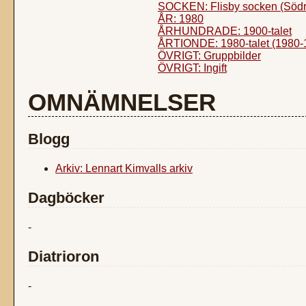
SOCKEN: Flisby socken (Södr
ÅR: 1980
ÅRHUNDRADE: 1900-talet
ÅRTIONDE: 1980-talet (1980-
ÖVRIGT: Gruppbilder
ÖVRIGT: Ingift
OMNÄMNELSER
Blogg
Arkiv: Lennart Kimvalls arkiv
Dagböcker
-
Diatrioron
-