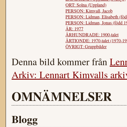
ORT: Solna (Uppland)
PERSON: Kimvall, Jacob
PERSON: Lidman, Elisabeth (föd
PERSON: Lidman, Jonas (född 1
ÅR: 1977
ÅRHUNDRADE: 1900-talet
ÅRTIONDE: 1970-talet (1970-19
ÖVRIGT: Gruppbilder
Denna bild kommer från
Lenn
Arkiv: Lennart Kimvalls arki
OMNÄMNELSER
Blogg