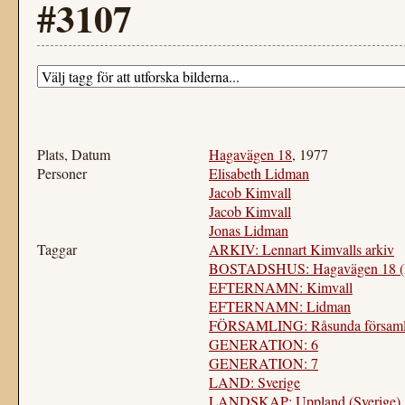
#3107
Plats, Datum
Hagavägen 18
, 1977
Personer
Elisabeth Lidman
Jacob Kimvall
Jacob Kimvall
Jonas Lidman
Taggar
ARKIV: Lennart Kimvalls arkiv
BOSTADSHUS: Hagavägen 18 (Rå
EFTERNAMN: Kimvall
EFTERNAMN: Lidman
FÖRSAMLING: Råsunda församli
GENERATION: 6
GENERATION: 7
LAND: Sverige
LANDSKAP: Uppland (Sverige)