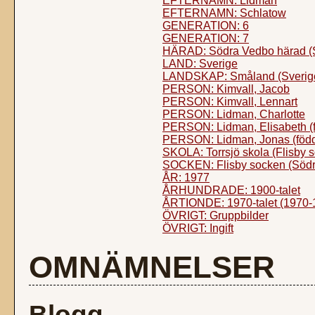
EFTERNAMN: Lidman
EFTERNAMN: Schlatow
GENERATION: 6
GENERATION: 7
HÄRAD: Södra Vedbo härad (
LAND: Sverige
LANDSKAP: Småland (Sverig
PERSON: Kimvall, Jacob
PERSON: Kimvall, Lennart
PERSON: Lidman, Charlotte
PERSON: Lidman, Elisabeth (
PERSON: Lidman, Jonas (föd
SKOLA: Torrsjö skola (Flisby 
SOCKEN: Flisby socken (Södr
ÅR: 1977
ÅRHUNDRADE: 1900-talet
ÅRTIONDE: 1970-talet (1970-
ÖVRIGT: Gruppbilder
ÖVRIGT: Ingift
OMNÄMNELSER
Blogg