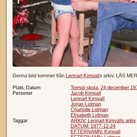
Denna bild kommer från
Lennart Kimvall
s arkiv, LÄS ME
Plats, Datum
Torrsjö skola
,
24 december 19
Personer
Jacob Kimvall
Lennart Kimvall
Jonas Lidman
Charlotte Lidman
Elisabeth Lidman
Taggar
ARKIV: Lennart Kimvalls arkiv
DATUM: 1977-12-24
EFTERNAMN: Kimvall