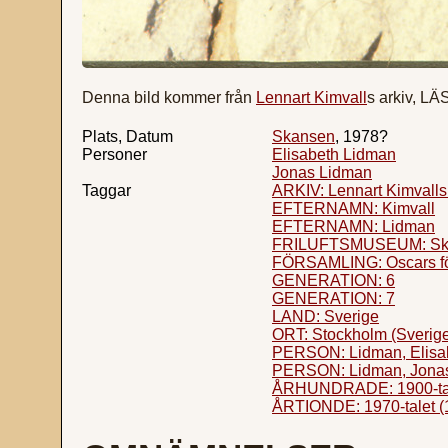
Denna bild kommer från
Lennart Kimvall
s arkiv, L
Plats, Datum
Skansen
, 1978?
Personer
Elisabeth Lidman
Jonas Lidman
Taggar
ARKIV: Lennart Kimvalls
EFTERNAMN: Kimvall
EFTERNAMN: Lidman
FRILUFTSMUSEUM: Skan
FÖRSAMLING: Oscars fö
GENERATION: 6
GENERATION: 7
LAND: Sverige
ORT: Stockholm (Sverig
PERSON: Lidman, Elisab
PERSON: Lidman, Jonas
ÅRHUNDRADE: 1900-ta
ÅRTIONDE: 1970-talet (