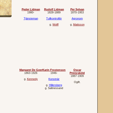
Peder Lidman
Rudolf Lidman
Per Sylvan
1980‐
1828‐1889
1870‐1953
Tjänsteman
Tullkontrollör
Agronom
g.
Wolff
g.
Mattsson
Margaret De Geer
Karin Frostenson
Oscar
1863‐1926
1946‐
Printzsköld
1887‐1909
g.
Kennedy
Konstnär
Ogift.
g.
Hillersberg
g.
Saltnessand