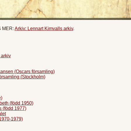
ÄS MER:
Arkiv: Lennart Kimvalls arkiv
.
 arkiv
sen (Oscars församling)
rsamling (Stockholm)
e)
eth (född 1950)
 (född 1977)
let
1970-1979)