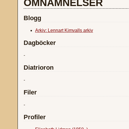
OMNÄMNELSER
Blogg
Arkiv: Lennart Kimvalls arkiv
Dagböcker
-
Diatrioron
-
Filer
-
Profiler