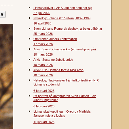
Lidmanarkivet + AI: Skam den som ger sig
27 juni 2026
Nekrolog: Johan Otto Sylvan, 1832-1909
16 april 2026
Sven Lidmans Romersk dagbok, arbetet påbörjat
25 mars 2026
Om fröken Jubells konfirmation
17 mars 2026
Arkiv: Sven Lidmans arkiv (ett smakprov på)
10 mars 2026
Arkiv: Susanne Jubells arkiv
10 mars 2026
Arkiv: Ulla Lidmans första Kina-resa
10 mars 2026
Nekrolog: Hågkomster från tullkontrollören N R
Lidmans studenttid
6 februari 2026
Ett porträtt på domprosten Sven Lidman... av
Albert Engström?
6 februari 2026
Lidmanska kopplingar i Örebro / Mathilda
Jansson sista viloplats
11 januari 2026