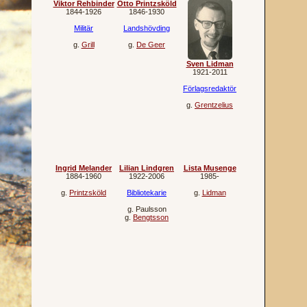
Viktor Rehbinder
Otto Printzsköld
1844‐1926
1846‐1930
Militär
Landshövding
g.
Grill
g.
De Geer
Sven Lidman
1921‐2011
Förlagsredaktör
g.
Grentzelius
Ingrid Melander
Lilian Lindgren
Lista Musenge
1884‐1960
1922‐2006
1985‐
g.
Printzsköld
Bibliotekarie
g.
Lidman
g.
Paulsson
g.
Bengtsson