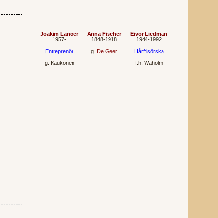
Joakim Langer
Anna Fischer
Eivor Liedman
1957‐
1848‐1918
1944‐1992
Entreprenör
g.
De Geer
Hårfrisörska
g.
Kaukonen
f.h.
Waholm