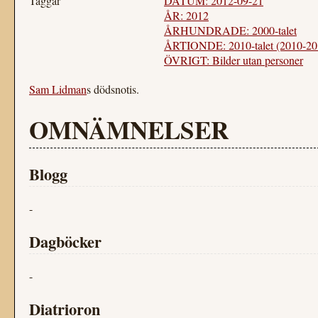
Taggar
DATUM: 2012-09-21
ÅR: 2012
ÅRHUNDRADE: 2000-talet
ÅRTIONDE: 2010-talet (2010-20
ÖVRIGT: Bilder utan personer
Sam Lidman
s dödsnotis.
OMNÄMNELSER
Blogg
-
Dagböcker
-
Diatrioron