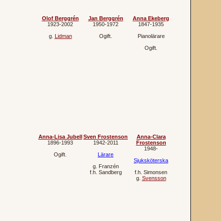
Olof Berggrén
Jan Berggrén
Anna Ekeberg
1923‐2002
1950‐1972
1847‐1935
g.
Lidman
Ogift.
Pianolärare
Ogift.
Anna-Lisa Jubell
Sven Frostenson
Anna-Clara
1896‐1993
1942‐2011
Frostenson
1948‐
Ogift.
Lärare
Sjuksköterska
g.
Franzén
f.h.
Sandberg
f.h.
Simonsen
g.
Svensson