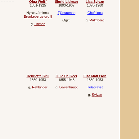
Olga Wolff
Sigrid Lidman
Lisa Sylvan
1851‐1925
1893‐1967
1878‐1960
Hyresvärdinna
,
Tjänsteman
Chefslotta
Brunkebergstorg 9
Ogift.
g.
Malmberg
g.
Lidman
Henriette Grill
Julie De Geer
Elsa Mattsson
1860‐1953
1855‐1948
1880‐1953
g.
Rehbinder
g.
Lewenhaupt
Telegrafist
g.
Sylvan