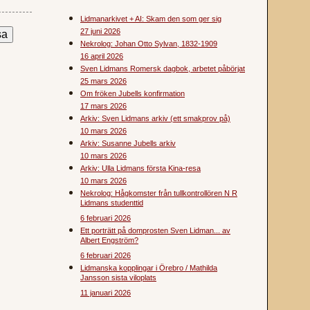
Lidmanarkivet + AI: Skam den som ger sig
27 juni 2026
Nekrolog: Johan Otto Sylvan, 1832-1909
16 april 2026
Sven Lidmans Romersk dagbok, arbetet påbörjat
25 mars 2026
Om fröken Jubells konfirmation
17 mars 2026
Arkiv: Sven Lidmans arkiv (ett smakprov på)
10 mars 2026
Arkiv: Susanne Jubells arkiv
10 mars 2026
Arkiv: Ulla Lidmans första Kina-resa
10 mars 2026
Nekrolog: Hågkomster från tullkontrollören N R
Lidmans studenttid
6 februari 2026
Ett porträtt på domprosten Sven Lidman... av
Albert Engström?
6 februari 2026
Lidmanska kopplingar i Örebro / Mathilda
Jansson sista viloplats
11 januari 2026