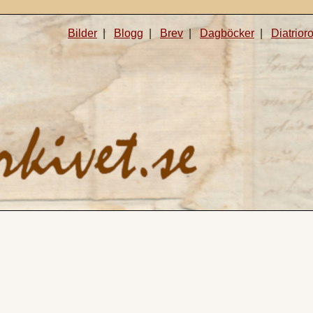
Bilder
|
Blogg
|
Brev
|
Dagböcker
|
Diatrior