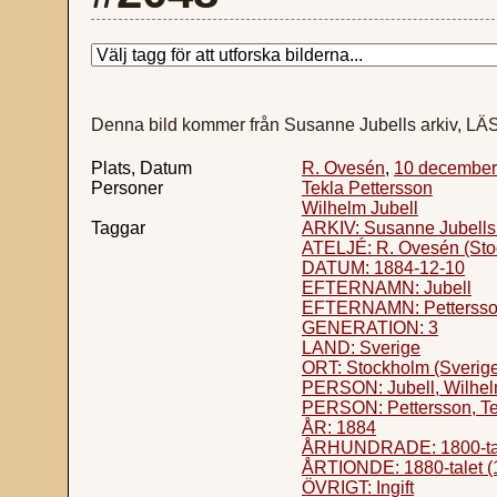
Denna bild kommer från Susanne Jubells arkiv, L
Plats, Datum
R. Ovesén
,
10 december
Personer
Tekla Pettersson
Wilhelm Jubell
Taggar
ARKIV: Susanne Jubells 
ATELJÉ: R. Ovesén (Sto
DATUM: 1884-12-10
EFTERNAMN: Jubell
EFTERNAMN: Petterss
GENERATION: 3
LAND: Sverige
ORT: Stockholm (Sverig
PERSON: Jubell, Wilhe
PERSON: Pettersson, Te
ÅR: 1884
ÅRHUNDRADE: 1800-ta
ÅRTIONDE: 1880-talet (
ÖVRIGT: Ingift