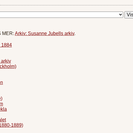
ÄS MER:
Arkiv: Susanne Jubells arkiv
.
 1884
arkiv
ckholm)
on
e)
lm
kla
let
1880-1889)