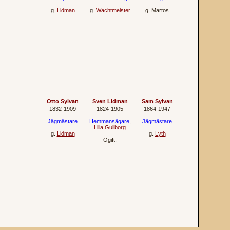
g.
Lidman
g.
Wachtmeister
g.
Martos
Otto Sylvan
Sven Lidman
Sam Sylvan
1832‐1909
1824‐1905
1864‐1947
Jägmästare
Hemmansägare
,
Jägmästare
Lilla Gullborg
g.
Lidman
g.
Lyth
Ogift.