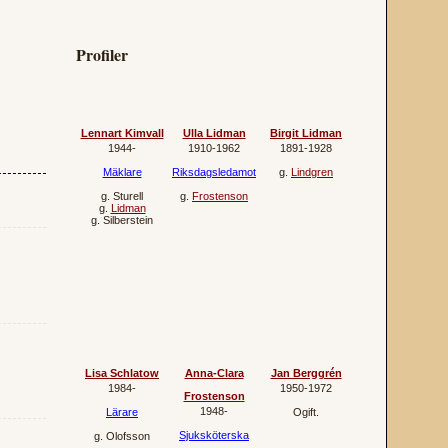
Profiler
Lennart Kimvall
Ulla Lidman
Birgit Lidman
1944‐
1910‐1962
1891‐1928
Mäklare
Riksdagsledamot
g.
Lindgren
g.
Sturell
g.
Frostenson
g.
Lidman
g.
Silberstein
Lisa Schlatow
Anna-Clara
Jan Berggrén
1984‐
1950‐1972
Frostenson
1948‐
Lärare
Ogift.
Sjuksköterska
g.
Olofsson