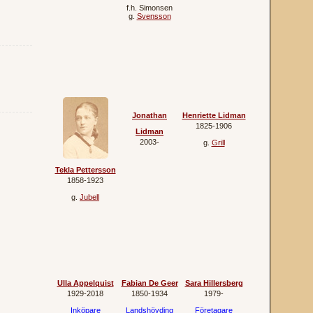
f.h.
Simonsen
g.
Svensson
Jonathan
Henriette Lidman
1825‐1906
Lidman
2003‐
g.
Grill
Tekla Pettersson
1858‐1923
g.
Jubell
Ulla Appelquist
Fabian De Geer
Sara Hillersberg
1929‐2018
1850‐1934
1979‐
Inköpare
Landshövding
Företagare