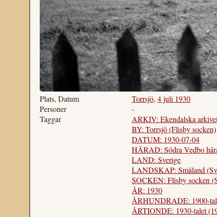
Plats, Datum
Torrsjö
,
4 juli 1930
Personer
-
Taggar
ARKIV: Ekendalska arkive
BY: Torrsjö (Flisby socken)
DATUM: 1930-07-04
HÄRAD: Södra Vedbo hära
LAND: Sverige
LANDSKAP: Småland (Sve
SOCKEN: Flisby socken (S
ÅR: 1930
ÅRHUNDRADE: 1900-tal
ÅRTIONDE: 1930-talet (1