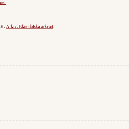
ner
ER:
Arkiv: Ekendalska arkivet
.