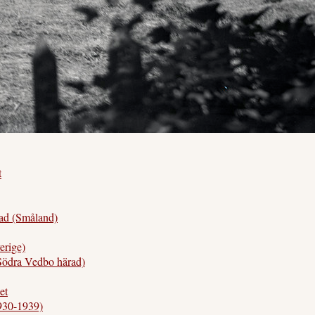
t
d (Småland)
rige)
ödra Vedbo härad)
et
930-1939)