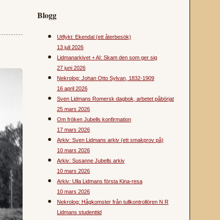
Blogg
Utflykt: Ekendal (ett återbesök)
13 juli 2026
Lidmanarkivet + AI: Skam den som ger sig
27 juni 2026
Nekrolog: Johan Otto Sylvan, 1832-1909
16 april 2026
Sven Lidmans Romersk dagbok, arbetet påbörjat
25 mars 2026
Om fröken Jubells konfirmation
17 mars 2026
Arkiv: Sven Lidmans arkiv (ett smakprov på)
10 mars 2026
Arkiv: Susanne Jubells arkiv
10 mars 2026
Arkiv: Ulla Lidmans första Kina-resa
10 mars 2026
Nekrolog: Hågkomster från tullkontrollören N R
Lidmans studenttid