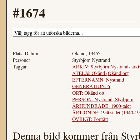
#1674
Plats, Datum
Okänd, 1945?
Personer
Styrbjörn Nystrand
Taggar
ARKIV: Styrbjörn Nystrands arki
ATELJé: Okänd (Okänd ort)
EFTERNAMN: Nystrand
GENERATION: 6
ORT: Okänd ort
PERSON: Nystrand, Styrbjörn
ÅRHUNDRADE: 1900-talet
ÅRTIONDE: 1940-talet (1940-19
ÖVRIGT: Porträtt
Denna bild kommer från Styr