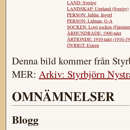
LAND: Sverige
LANDSKAP: Uppland (Sverige)
PERSON: Juhlin, Ingrid
PERSON: Lidman, G-A
SOCKEN: Lovö socken (Färentun
ÅRHUNDRADE: 1900-talet
ÅRTIONDE: 1910-talet (1910-19
ÖVRIGT: Extern
Denna bild kommer från Styr
MER:
Arkiv: Styrbjörn Nystr
OMNÄMNELSER
Blogg