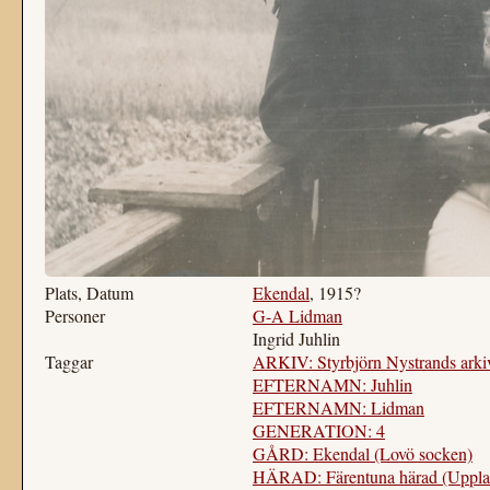
Plats, Datum
Ekendal
, 1915?
Personer
G-A Lidman
Ingrid Juhlin
Taggar
ARKIV: Styrbjörn Nystrands arki
EFTERNAMN: Juhlin
EFTERNAMN: Lidman
GENERATION: 4
GÅRD: Ekendal (Lovö socken)
HÄRAD: Färentuna härad (Uppla