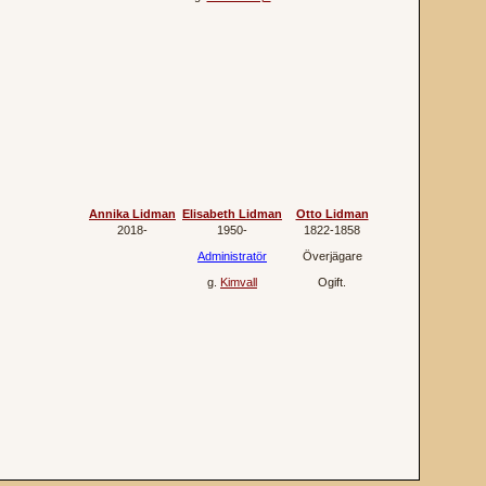
Annika Lidman
Elisabeth Lidman
Otto Lidman
2018‐
1950‐
1822‐1858
Administratör
Överjägare
g.
Kimvall
Ogift.