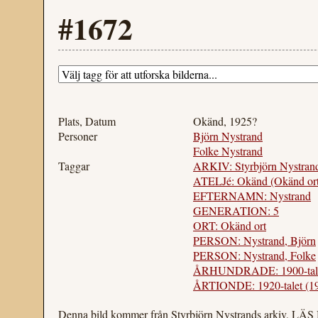
#1672
Plats, Datum
Okänd, 1925?
Personer
Björn Nystrand
Folke Nystrand
Taggar
ARKIV: Styrbjörn Nystrand
ATELJé: Okänd (Okänd ort
EFTERNAMN: Nystrand
GENERATION: 5
ORT: Okänd ort
PERSON: Nystrand, Björn
PERSON: Nystrand, Folke
ÅRHUNDRADE: 1900-tal
ÅRTIONDE: 1920-talet (1
Denna bild kommer från Styrbjörn Nystrands arkiv, LÄ