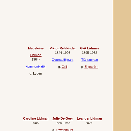
Madeleine
Viktor Rehbinder
G-A Lidman
1844‐1926
1895‐1962
Lidman
1964‐
Överstelöjtnant
Tjänsteman
Kommunikatör
g.
Grill
g.
Engström
g.
Lydén
Caroline Lidman
Julie De Geer
Leander Lidman
2005‐
1855‐1948
2024‐
g.
Lewenhaupt