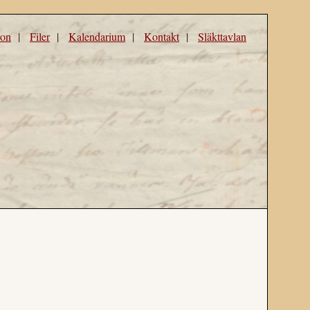
ron
|
Filer
|
Kalendarium
|
Kontakt
|
Släkttavlan