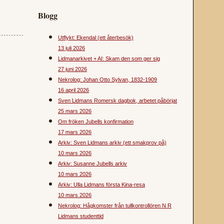
Blogg
Utflykt: Ekendal (ett återbesök)
13 juli 2026
Lidmanarkivet + AI: Skam den som ger sig
27 juni 2026
Nekrolog: Johan Otto Sylvan, 1832-1909
16 april 2026
Sven Lidmans Romersk dagbok, arbetet påbörjat
25 mars 2026
Om fröken Jubells konfirmation
17 mars 2026
Arkiv: Sven Lidmans arkiv (ett smakprov på)
10 mars 2026
Arkiv: Susanne Jubells arkiv
10 mars 2026
Arkiv: Ulla Lidmans första Kina-resa
10 mars 2026
Nekrolog: Hågkomster från tullkontrollören N R
Lidmans studenttid