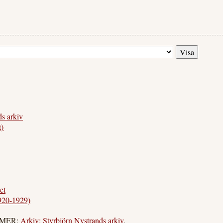
s arkiv
)
et
920-1929)
S MER:
Arkiv: Styrbjörn Nystrands arkiv
.