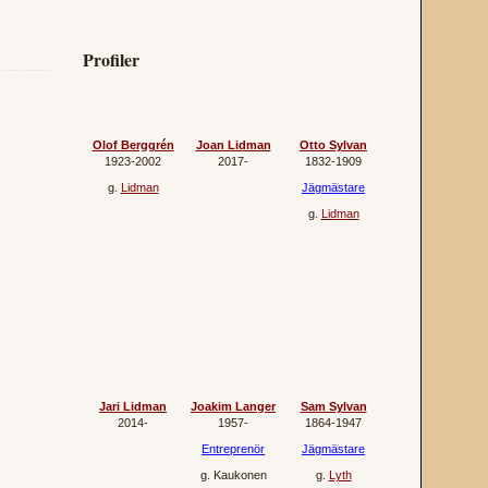
Profiler
Olof Berggrén
Joan Lidman
Otto Sylvan
1923‐2002
2017‐
1832‐1909
g.
Lidman
Jägmästare
g.
Lidman
Jari Lidman
Joakim Langer
Sam Sylvan
2014‐
1957‐
1864‐1947
Entreprenör
Jägmästare
g.
Kaukonen
g.
Lyth