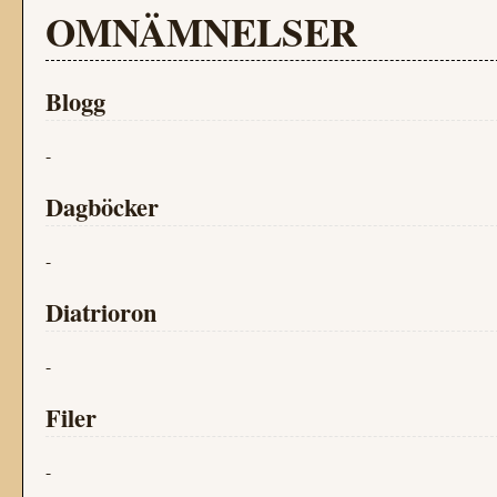
OMNÄMNELSER
Blogg
-
Dagböcker
-
Diatrioron
-
Filer
-