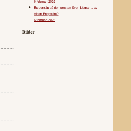
6 februari 2026
Ett porträtt på domprosten Sven Lidman... av
Albert Engström?
6 februari 2026
Bilder