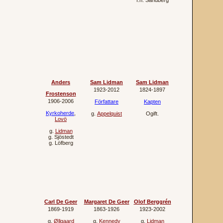
f.h.
Sandberg
Anders
Sam Lidman
Sam Lidman
1923‐2012
1824‐1897
Frostenson
1906‐2006
Författare
Kapten
Kyrkoherde
,
g.
Appelquist
Ogift.
Lovö
g.
Lidman
g.
Sjöstedt
g.
Löfberg
Carl De Geer
Margaret De Geer
Olof Berggrén
1869‐1919
1863‐1926
1923‐2002
g.
Øllgaard
g.
Kennedy
g.
Lidman