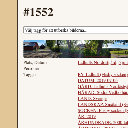
#1552
Plats, Datum
Lidhults Nordöstgård
,
5 jul
Personer
-
Taggar
BY: Lidhult (Flisby socken)
DATUM: 2019-07-05
GÅRD: Lidhults Nordöstgår
HÄRAD: Södra Vedbo hära
LAND: Sverige
LANDSKAP: Småland (Sve
SOCKEN: Flisby socken (S
ÅR: 2019
ÅRHUNDRADE: 2000-tal