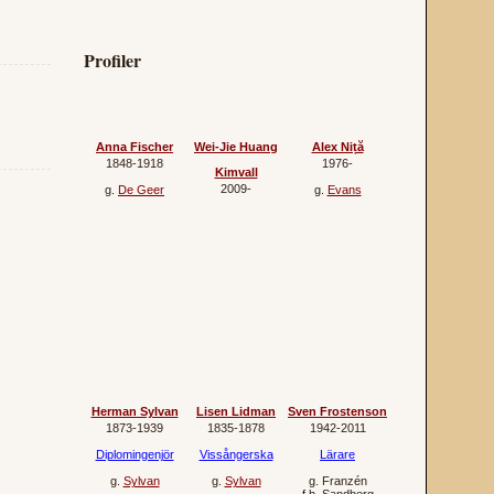
Profiler
Anna Fischer
Wei-Jie Huang
Alex Niță
1848‐1918
1976‐
Kimvall
2009‐
g.
De Geer
g.
Evans
Herman Sylvan
Lisen Lidman
Sven Frostenson
1873‐1939
1835‐1878
1942‐2011
Diplomingenjör
Vissångerska
Lärare
g.
Sylvan
g.
Sylvan
g.
Franzén