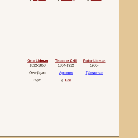
Otto Lidman
Theodor Grill
Peder Lidman
1822‐1858
1864‐1912
1980‐
Överjägare
Agronom
Tjänsteman
Ogift.
g.
Grill