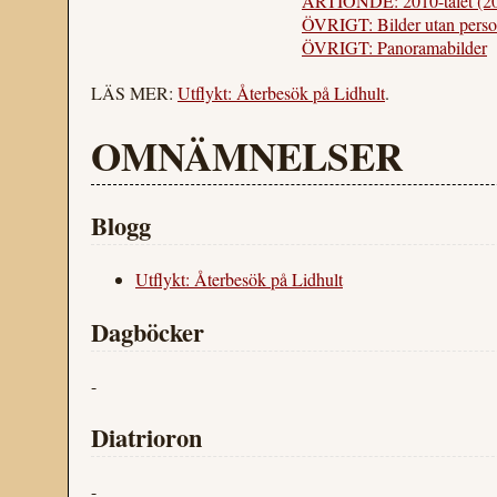
ÅRTIONDE: 2010-talet (2
ÖVRIGT: Bilder utan perso
ÖVRIGT: Panoramabilder
LÄS MER:
Utflykt: Återbesök på Lidhult
.
OMNÄMNELSER
Blogg
Utflykt: Återbesök på Lidhult
Dagböcker
-
Diatrioron
-