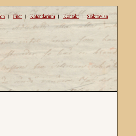
ron
|
Filer
|
Kalendarium
|
Kontakt
|
Släkttavlan