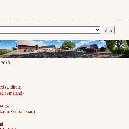
i 2019
d (Lidhult)
d (Småland)
rige)
ödra Vedbo härad)
et