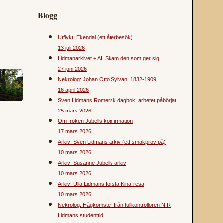
Blogg
Utflykt: Ekendal (ett återbesök)
13 juli 2026
Lidmanarkivet + AI: Skam den som ger sig
27 juni 2026
Nekrolog: Johan Otto Sylvan, 1832-1909
16 april 2026
Sven Lidmans Romersk dagbok, arbetet påbörjat
25 mars 2026
Om fröken Jubells konfirmation
17 mars 2026
Arkiv: Sven Lidmans arkiv (ett smakprov på)
10 mars 2026
Arkiv: Susanne Jubells arkiv
10 mars 2026
Arkiv: Ulla Lidmans första Kina-resa
10 mars 2026
Nekrolog: Hågkomster från tullkontrollören N R
Lidmans studenttid