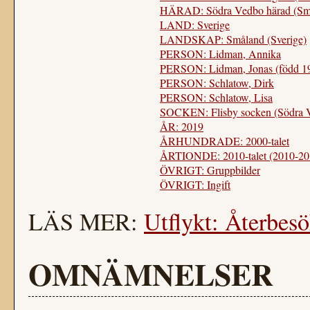
HÄRAD: Södra Vedbo härad (Sm
LAND: Sverige
LANDSKAP: Småland (Sverige)
PERSON: Lidman, Annika
PERSON: Lidman, Jonas (född 1
PERSON: Schlatow, Dirk
PERSON: Schlatow, Lisa
SOCKEN: Flisby socken (Södra 
ÅR: 2019
ÅRHUNDRADE: 2000-talet
ÅRTIONDE: 2010-talet (2010-20
ÖVRIGT: Gruppbilder
ÖVRIGT: Ingift
LÄS MER:
Utflykt: Återbesö
OMNÄMNELSER