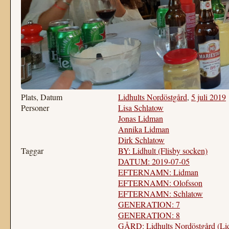
Plats, Datum
Lidhults Nordöstgård
,
5 juli 2019
Personer
Lisa Schlatow
Jonas Lidman
Annika Lidman
Dirk Schlatow
Taggar
BY: Lidhult (Flisby socken)
DATUM: 2019-07-05
EFTERNAMN: Lidman
EFTERNAMN: Olofsson
EFTERNAMN: Schlatow
GENERATION: 7
GENERATION: 8
GÅRD: Lidhults Nordöstgård (Lid