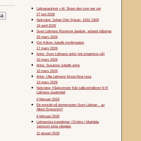
Lidmanarkivet + AI: Skam den som ger sig
27 juni 2026
Nekrolog: Johan Otto Sylvan, 1832-1909
16 april 2026
Sven Lidmans Romersk dagbok, arbetet påbörjat
25 mars 2026
Om fröken Jubells konfirmation
17 mars 2026
Arkiv: Sven Lidmans arkiv (ett smakprov på)
10 mars 2026
Arkiv: Susanne Jubells arkiv
10 mars 2026
Arkiv: Ulla Lidmans första Kina-resa
10 mars 2026
Nekrolog: Hågkomster från tullkontrollören N R
Lidmans studenttid
6 februari 2026
Ett porträtt på domprosten Sven Lidman... av
Albert Engström?
6 februari 2026
Lidmanska kopplingar i Örebro / Mathilda
Jansson sista viloplats
11 januari 2026