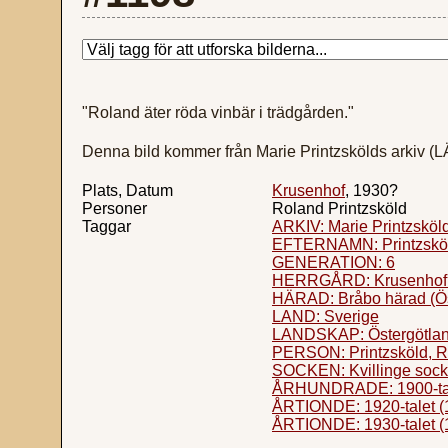
"Roland äter röda vinbär i trädgården."
Denna bild kommer från Marie Printzskölds arkiv 
Plats, Datum
Krusenhof
, 1930?
Personer
Roland Printzsköld
Taggar
ARKIV: Marie Printzsköld
EFTERNAMN: Printzskö
GENERATION: 6
HERRGÅRD: Krusenhof (
HÄRAD: Bråbo härad (Ös
LAND: Sverige
LANDSKAP: Östergötland
PERSON: Printzsköld, R
SOCKEN: Kvillinge sock
ÅRHUNDRADE: 1900-ta
ÅRTIONDE: 1920-talet (
ÅRTIONDE: 1930-talet (