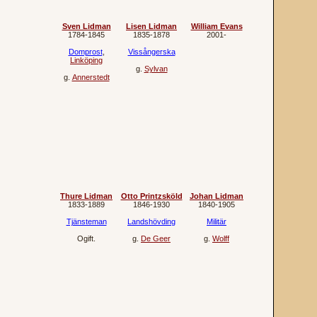
Sven Lidman
Lisen Lidman
William Evans
1784‐1845
1835‐1878
2001‐
Domprost
,
Vissångerska
Linköping
g.
Sylvan
g.
Annerstedt
Thure Lidman
Otto Printzsköld
Johan Lidman
1833‐1889
1846‐1930
1840‐1905
Tjänsteman
Landshövding
Militär
Ogift.
g.
De Geer
g.
Wolff