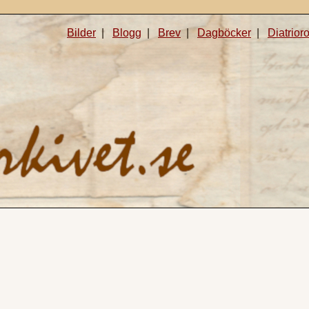
Bilder
|
Blogg
|
Brev
|
Dagböcker
|
Diatrior