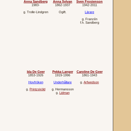
Anna Sandberg
Anna Sylvan
Sven Frostenson
1983‐
1862‐1937
1942‐2011
g.
Trolle-Lindgren
Ogift.
Lärare
g.
Franzén
f.h.
Sandberg
Ida De Geer
Pekka Langer
Caroline De Geer
1853‐1926
1919‐1996
1861‐1943
Hovfröken
Underhållare
g.
Arfwedson
g.
Printzsköld
g.
Hermansson
g.
Lidman