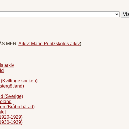
(LÄS MER:
Arkiv: Marie Printzskölds arkiv
).
s arkiv
ld
Kvillinge socken)
tergötland)
 (Sverige)
oland
en (Bråbo härad)
let
1920-1929)
1930-1939)