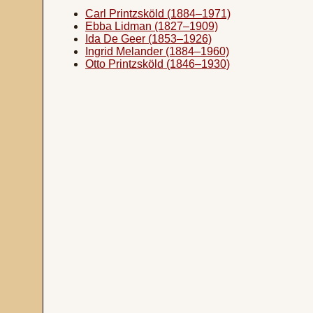
Carl Printzsköld (1884–1971)
Ebba Lidman (1827–1909)
Ida De Geer (1853–1926)
Ingrid Melander (1884–1960)
Otto Printzsköld (1846–1930)